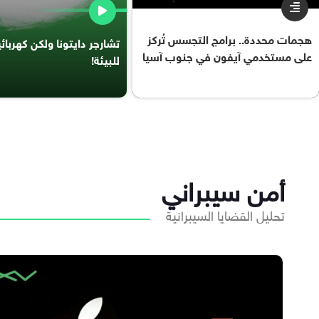
هجمات محددة.. برامج التجسس تُركز
تشارجر دايتونا ولكن كهربا
على مستخدمي آيفون في جنوب آسيا
للبيئة!
أمن سيبراني
تحليل القضايا السيبرانية