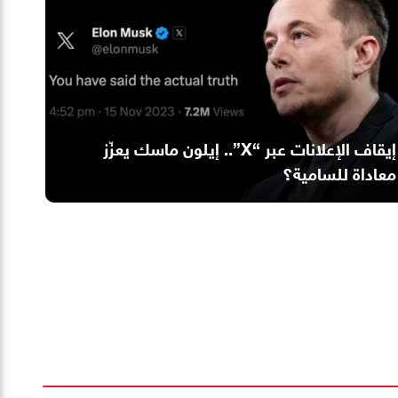
إيقاف الإعلانات عبر “X”.. إيلون ماسك يعزّز
معاداة للسامية؟