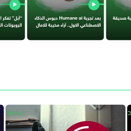
ئية صديقة
بعد تجربة Humane ai دبوس الذكاء
“أبل” تفكر 
الاصطناعي الاول.. آراء مخيبة للامال
الروبوتات ال