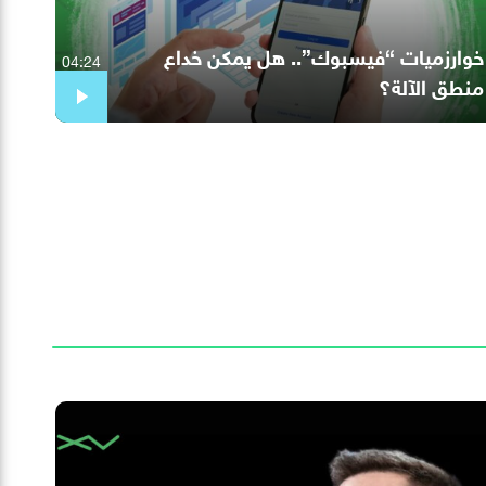
خوارزميات “فيسبوك”.. هل يمكن خداع
04:24
منطق الآلة؟