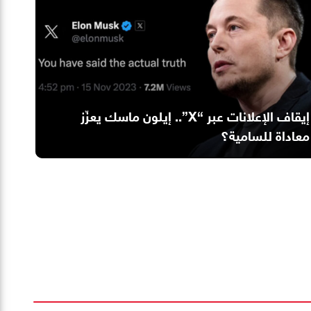
إيقاف الإعلانات عبر “X”.. إيلون ماسك يعزّز
معاداة للسامية؟