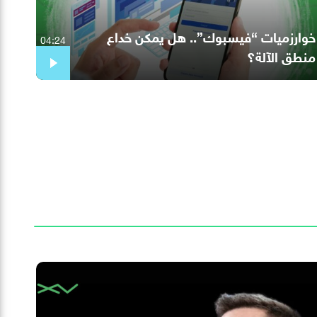
خوارزميات “فيسبوك”.. هل يمكن خداع
04:24
منطق الآلة؟