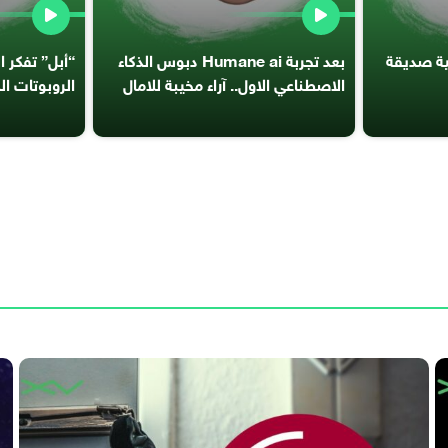
ئية صديقة
بعد تجربة Humane ai دبوس الذكاء
“أبل” تفكر 
الاصطناعي الاول.. آراء مخيبة للامال
الروبوتات ال