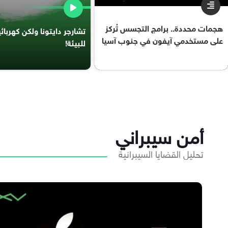
هجمات محددة.. برامج التجسس تُركز
تشارجر دايتونا ولكن كهربا
على مستخدمي آيفون في جنوب آسيا
للبيئة!
أمن سيبراني
تحليل القضايا السيبرانية