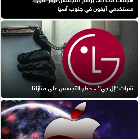
مستخدمي آيفون في جنوب آسيا
ثغرات “إل جي” .. خطر التجسس على منازلنا