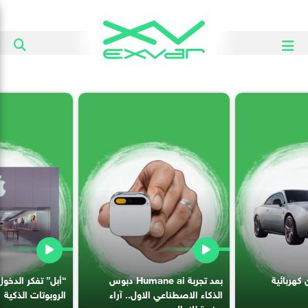
 كهربائية
بعد تجربة Humane ai دبوس
“أبل” تفكر الدخو
الذكاء الاصطناعي الاول.. آراء
الروبوتات الذكية
مخيبة للامال