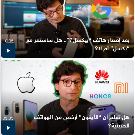
بعد إصدار هاتف “بيكسل7”.. هل سأستمر مع
10:05
“بكسل” أم لا؟
هل تعلم أن “الأيفون” أرخص من الهواتف
05:35
الصينية؟