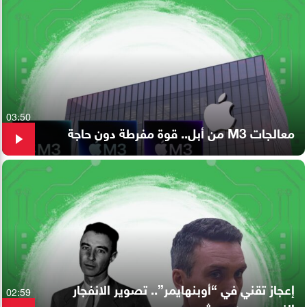
03:50
معالجات M3 من أبل.. قوة مفرطة دون حاجة
إعجاز تقني في “أوبنهايمر”.. تصوير الانفجار
02:59