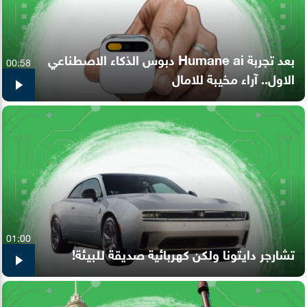
بعد تجربة Humane ai دبوس الذكاء الاصطناعي
00:58
الاول.. آراء مخيبة للامال
01:00
تشارجر دايتونا ولكن كهربائية صديقة للبيئة!