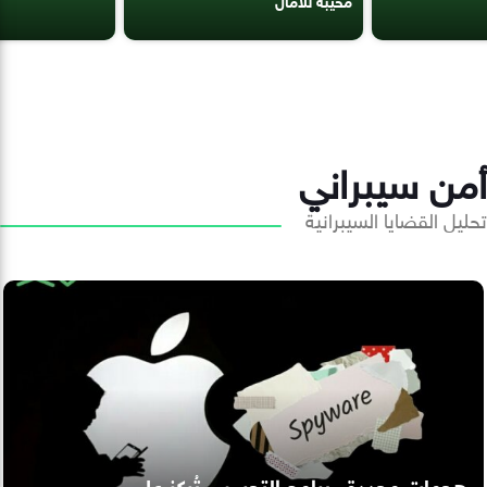
أمن سيبراني
تحليل القضايا السيبرانية
هجمات محددة.. برامج التجسس تُركز على