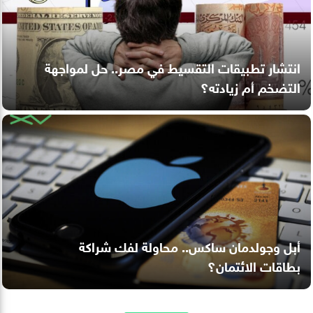
انتشار تطبيقات التقسيط في مصر.. حل لمواجهة
التضخم أم زيادته؟
أبل وجولدمان ساكس.. محاولة لفك شراكة
بطاقات الائتمان؟