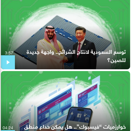
توسع السعودية لانتاج الشرائح.. واجهة جديدة
3:57
للصين؟
خوارزميات “فيسبوك”.. هل يمكن خداع منطق
04:24