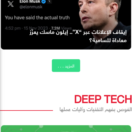
إيقاف الإعلانات عبر “X”.. إيلون ماسك يعزّز
معاداة للسامية؟
المزيد . . .
DEEP TECH
الغوص بفهم التقنيات وآليات عملها