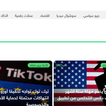
جيو سياسي
سوشيال ميديا
اقتصاد
عملات رقمية
الذكاء
19 فبراير 2024
 يضع مهلة ستة أشهر
تيك توك تواجه تحقيقا أورو
ت دانس للتخلص من تطبيق
انتهاكات محتملة لحماية الأ
والخصوصية