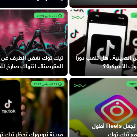
22 سبتمبر 2023
 الصينية.. هل تلعب دورا
تيك توك تغض الطرف عن ال
ك الأميركية؟
المقرصنة.. انتهاك صارخ لل
17 أغسطس 2023
إنستغرام تجعل Reels أطول
مع تيك توك
مدينة نيويورك تحظر تيك ت