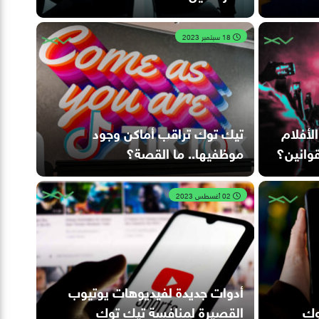
18 سبتمبر 2023
أفلام
تيك توك تراقب أماكن وجود
قوانين؟
موظفيها.. ما القصة؟
02 أغسطس 2023
أدوات جديدة لفيديوهات يوتيوب
وك
القصيرة لمنافسة تيك توك