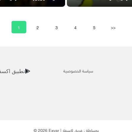
1
2
3
4
5
>>
سياسة الخصوصية
تطبيق اكسف
© 2026 Exvar | بوساطة :
فريق إكسفار