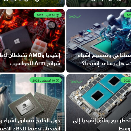
24 أكتوبر 2023
اصطناعي وتصميم أشباه
إنفيديا وAMD تخططان ل
. هل يساعد إنفيديا؟
شرائح Arm للحواسيب
16 أغسطس 2023
ظر بيع رقائق إنفيديا إلى
دول الخليج تتسابق لشراء ر
أوسط
إنفيديا.. تدعيما للذكاء الا