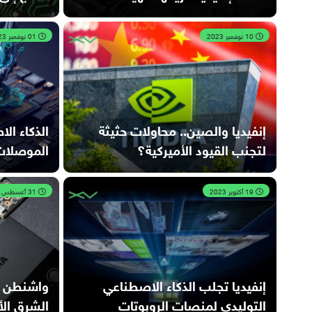
10 نوفمبر 2023
01 نوفمبر 2023
إنفيديا والصين.. محاولات حثيثة
الذكاء ال
لتجنب القيود الأميركية؟
الموصلات.
19 أكتوبر 2023
31 أغسطس 2023
إنفيديا تجلب الذكاء الاصطناعي
واشنطن تح
التوليدي لمنصات الروبوتات
الشرق ال