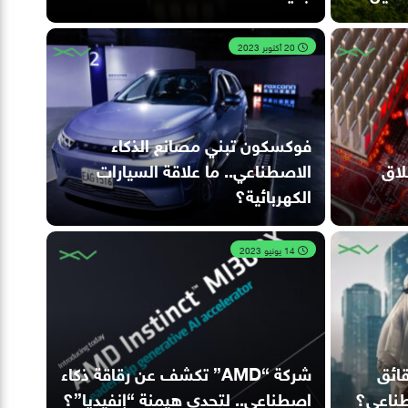
20 أكتوبر 2023
فوكسكون تبني مصانع الذكاء
إطلاق
الاصطناعي.. ما علاقة السيارات
الكهربائية؟
14 يونيو 2023
قائق
شركة “AMD” تكشف عن رقاقة ذكاء
صطناعي؟
اصطناعي.. لتحدي هيمنة “إنفيديا”؟