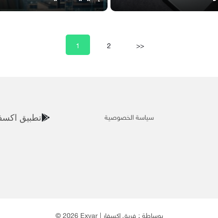
1
2
>>
سياسة الخصوصية
تطبيق اكسف
© 2026 Exvar | بوساطة :
فريق إكسفار