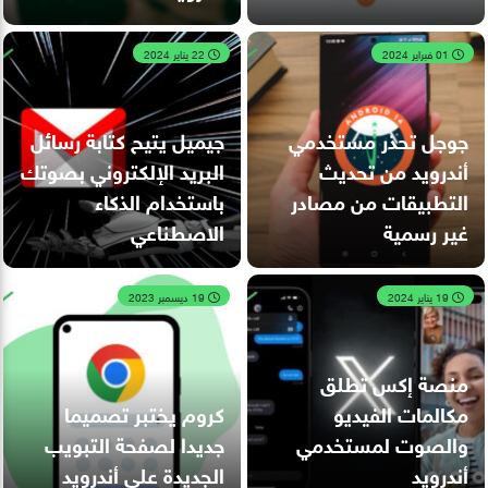
01 فبراير 2024
22 يناير 2024
جوجل تحذر مستخدمي
جيميل يتيح كتابة رسائل
أندرويد من تحديث
البريد الإلكتروني بصوتك
التطبيقات من مصادر
باستخدام الذكاء
غير رسمية
الاصطناعي
19 يناير 2024
19 ديسمبر 2023
منصة إكس تطلق
مكالمات الفيديو
كروم يختبر تصميما
والصوت لمستخدمي
جديدا لصفحة التبويب
أندرويد
الجديدة على أندرويد