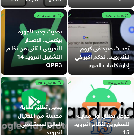
19 مارس 2024
08 مارس 2024
تحديث جديد لأجهزة
بيكسل.. الإصدار
تحديث جديد في كروم
التجريبي الثاني من نظام
للأندرويد.. تحكم أكبر في
التشغيل أندرويد 14
إدارة كلمات المرور
QPR3
15 فبراير 2024
07 فبراير 2024
جوجل تطلق حماية
جوجل تطلق أول معاينة
محسنة من الاحتيال
للمطورين لنظام أندرويد
المالي لمستخدمي
15
أندرويد