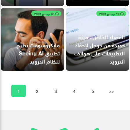
12 ديسمبر 2023
05 ديسمبر 2023
الفضاء الخاص.. ميزة
جديدة من جوجل لإخفاء
مايكروسوفت تطرح
التطبيقات على هواتف
تطبيق Seeing AI
أندرويد
لنظام أندرويد
1
2
3
4
5
>>