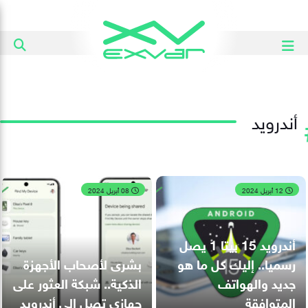
أندرويد
12 أبريل 2024
08 أبريل 2024
أندرويد 15 بيتا 1 يصل
رسميا.. إليك كل ما هو
بشرى لأصحاب الأجهزة
جديد والهواتف
الذكية.. شبكة العثور على
المتوافقة
جهازي تصل إلى أندرويد