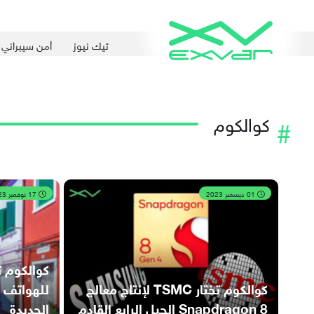
تيك نيوز
أمن سيبراني
كوالكوم
01 ديسمبر 2023
17 نوفمبر 2023
كوالكوم ت
كوالكوم تختار TSMC لإنتاج معالج
للهواتف 
Snapdragon 8 الجيل الرابع القادم
الجديدة