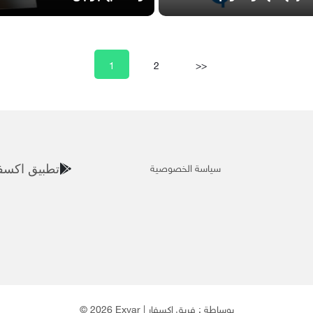
1
2
>>
سياسة الخصوصية
تطبيق اكسف
© 2026 Exvar | بوساطة :
فريق إكسفار