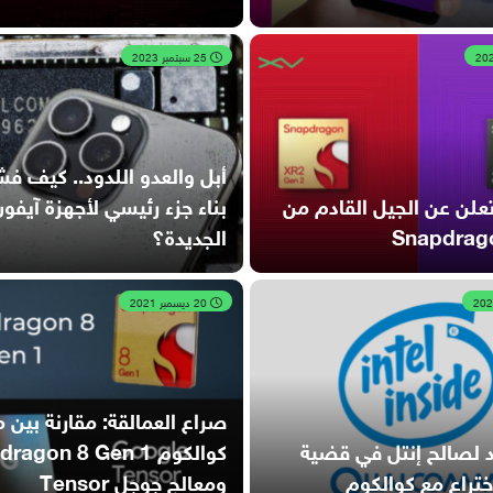
25 سبتمبر 2023
أبل والعدو اللدود.. كيف 
علن عن الجيل القادم من
بناء جزء رئيسي لأجهزة آيفو
الجديدة؟
20 ديسمبر 2021
صراع العمالقة: مقارنة بين م
د لصالح إنتل في قضية
كوالكوم agon 8 Gen 1
اختراع مع كوالكوم
ومعالج جوجل Tensor