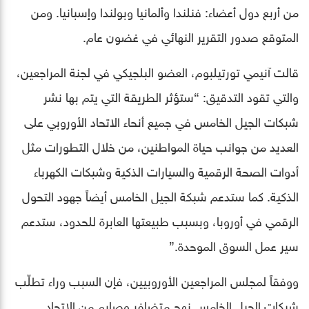
من أربع دول أعضاء: فنلندا وألمانيا وبولندا وإسبانيا. ومن
المتوقع صدور التقرير النهائي في غضون عام.
قالت آنيمي تورتيلبوم، العضو البلجيكي في لجنة المراجعين،
والتي تقود التدقيق: “ستؤثر الطريقة التي يتم بها نشر
شبكات الجيل الخامس في جميع أنحاء الاتحاد الأوروبي على
العديد من جوانب حياة المواطنين، من خلال التطورات مثل
أدوات الصحة الرقمية والسيارات الذكية وشبكات الكهرباء
الذكية. كما ستدعم شبكة الجيل الخامس أيضاً جهود التحول
الرقمي في أوروبا، وبسبب طبيعتها العابرة للحدود، ستدعم
سير عمل السوق الموحدة.”
ووفقاً لمجلس المراجعين الأوروبيين، فإن السبب وراء تطلّب
شبكات الجيل الخامس نهجٍ متضافر وصارم من الاتحاد