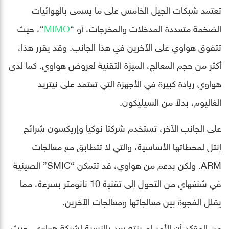
تعتمد شبكات الجيل الخامس على ما يسمى بالهوائيات
الضخمة متعددة المدخلات والمخرجات، أو “
MIMO
“، حيث
تتفوق هواوي على الآخرين في هذا الجانب. وقد يقرر هذا،
أكثر من حجم المعالج، الميزة التقنية لعروض هواوي. كما لدى
هواوي ريادة كبيرة في الأجهزة التي تعتمد على نيتريد
الغاليوم، بدلاً من السيليكون.
على الجانب الآخر، تستخدم شركتا نوكيا وإريكسون شرائح
إنتل لمحطاتها الأساسية، والتي لا تتطابق مع معالجات
ARM. ولكن بدعم من هواوي، قد تتمكن “SMIC” الصينية
في شنغهاي من التحول إلى تقنية 10 نانومتر بسرعة، مما
يقلل الفجوة بين معالجاتها ومعالجات الآخرين.
من المؤكد أن الأمر لم ينته بعد بالنسبة لشركة هواوي، حيث