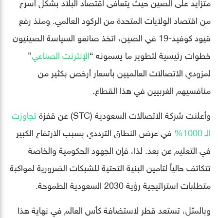
متزايد على الصين حيث يتعافى اقتصاد البلاد بشكل أسرع
من اقتصاد الولايات المتحدة من الركود العالمي. ومنذ رفع
قيود كوفيد-19 في الصين، اتخذ صانعو السياسة الصينيون
خطوات رئيسية لتطوير ما يسمونه “
الإنترنت الصناعي
”
لمزودي الاتصالات العالميين بأسعار أرخص بكثير من
منافسيهم الغربيين في هذا القطاع.
وأعلنت شركة الاتصالات السعودية (STC) عن قفزة
تجاوزت
الـ 1000%
في عرض النطاق الترددي بسبب الارتفاع الكبير
في التعليم عن بعد. لذا، فإن الجهود الحكومية والخاصة
تتكاتف حالياً لتأمين البنية التحتية للشبكات الضرورية لمواكبة
متطلبات استراتيجية رؤية 2030 السعودية الطموحة.
وبالمثل، تستعد قطر لاستضافة كأس العالم في نهاية هذا