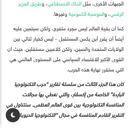
الجبهات الأخرى، مثل
الذكاء الاصطناعي
، و
طريق الحرير
الرقمي
، و
الحوسبة الكمومية
وغيرها.
كما أن بقية العالم ليس مجرد متفرج، ولكن سيتعين عليه
أيضاً أن يقرر أين يكمن المستقبل – ليس كخيار ثنائي بين
الولايات المتحدة والصين، ولكن كلاعبين مستقلين. حيث أن
القوى الأكبر للاقتصاد السياسي على المستوى العالمي هي
التي ستقرر نهاية هذه الحرب.
كان هذا الجزء الثالث من سلسلة تقارير “حرب التكنولوجيا
الباردة” الخاصة من إكسڤار، والتي نغطي بها مجالات
المنافسة التكنولوجية بين قوى العالم العظمى. سنتناول في
التقرير القادم المنافسة في مجال “التكنولوجيا الحيوية”