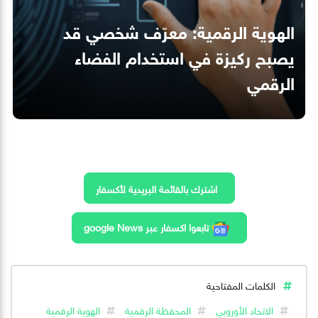
الهوية الرقمية: معرّف شخصي قد
يصبح ركيزة في استخدام الفضاء
الرقمي
اشترك بالقائمة البريدية لأكسفار
تابعوا اكسفار عبر google News
الكلمات المفتاحية
الاتحاد الأوروبي
المحفظة الرقمية
الهوية الرقمية