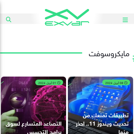
مايكروسوفت
08 أبريل 2024
01 أبريل 2024
تطبيقات تمنعك من
تحديث ويندوز 11.. احذر
التصاعد المتسارع لسوق
منها
برامج التجسس