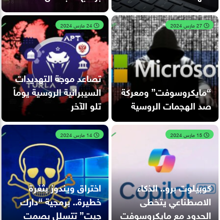
27 مارس 2024
24 مارس 2024
تصاعد موجة التهديدات
“مايكروسوفت” ومعركة
السيبرانية الروسية يوماً
صد الهجمات الروسية
تلو الآخر
15 مارس 2024
14 مارس 2024
كوبيلوت برو.. الذكاء
اختراق ويندوز بثغرة
الاصطناعي يتخطى
خطيرة.. برمجية “دارك
الحدود مع مايكروسوفت
جيت” تتسلل بصمت