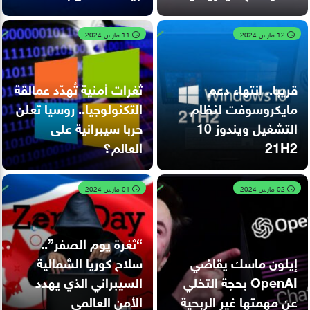
12 مارس 2024
11 مارس 2024
قريبا.. انتهاء دعم
ثغرات أمنية تُهدّد عمالقة
مايكروسوفت لنظام
التكنولوجيا.. روسيا تعلن
التشغيل ويندوز 10
حربا سيبرانية على
21H2
العالم؟
02 مارس 2024
01 مارس 2024
“ثغرة يوم الصفر”..
إيلون ماسك يقاضي
سلاح كوريا الشمالية
OpenAI بحجة التخلي
السيبراني الذي يهدد
عن مهمتها غير الربحية
الأمن العالمي