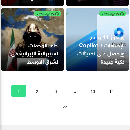
29 فبراير 2024
29 فبراير 2024
ويندوز 11 يدعم
الإضافات لـ Copilot
تطور الهجمات
ويحصل على تحديثات
السيبرانية الإيرانية في
ذكية جديدة
الشرق الأوسط
1
2
3
…
13
14
>>