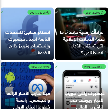
08 أبريل 2024
05 مارس 2024
إغراءات رقمية خادعة.. ما
انقطاع مفاجئ للمنصات
قصة الحملات الإعلانية
التابعة لميتا.. فيسبوك
التي تستغل الذكاء
وإنستغرام وثريدز خارج
الاصطناعي؟
الخدمة
01 مارس 2024
22 فبراير 2024
فيسبوك يلغي تبويب
ميتا تحارب الأخبار الزائفة
الأخبار ويوقف دعم
والتجسس.. راسمةً
الناشرين المالي
خطوط الدفاع الأولى