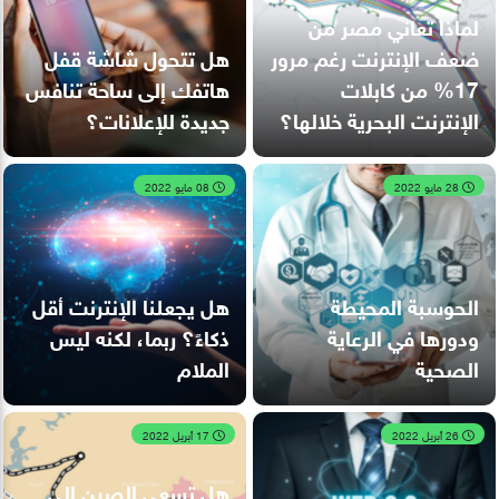
لماذا تعاني مصر من
ضعف الإنترنت رغم مرور
هل تتحول شاشة قفل
17% من كابلات
هاتفك إلى ساحة تنافس
الإنترنت البحرية خلالها؟
جديدة للإعلانات؟
28 مايو 2022
08 مايو 2022
الحوسبة المحيطة
هل يجعلنا الإنترنت أقل
ودورها في الرعاية
ذكاءً؟ ربما، لكنه ليس
الصحية
الملام
26 أبريل 2022
17 أبريل 2022
هل تسعى الصين إلى