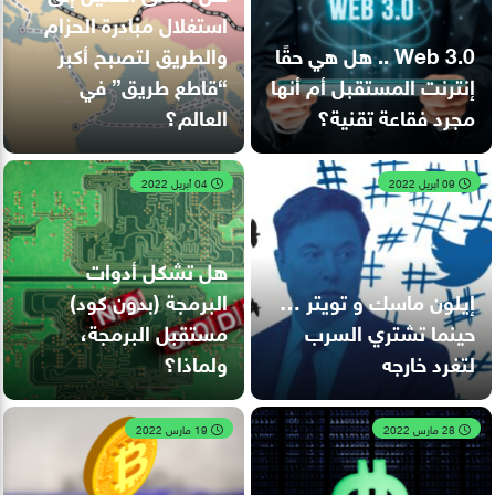
استغلال مبادرة الحزام
Web 3.0 .. هل هي حقًا
والطريق لتصبح أكبر
إنترنت المستقبل أم أنها
“قاطع طريق” في
مجرد فقاعة تقنية؟
العالم؟
09 أبريل 2022
04 أبريل 2022
هل تشكل أدوات
إيلون ماسك و تويتر …
البرمجة (بدون كود)
حينما تشتري السرب
مستقبل البرمجة،
لتغرد خارجه
ولماذا؟
28 مارس 2022
19 مارس 2022