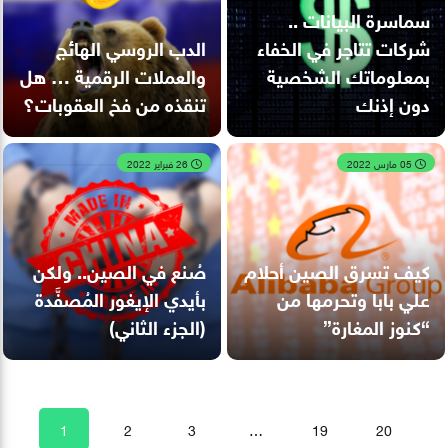
سماسرة البيانات ..
شركات تتاجر في الخفاء
الدب الروسي الهائج
بمعلوماتك الشخصية
والعملات الرقمية … هل
دون إذنك
تنقذه من فخ العقوبات؟
05 مارس 2022
26 فبراير 2022
كيف تسرق الصين أحلام
صُنع في الصين.. ولكن
علي بابا وتحرمها من
بأيدي الإيغور المُصفَّدة
“كنوز المغارة”
(الجزء الثاني)
1
2
3
…
19
20