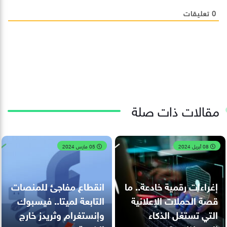
0
تعليقات
مقالات ذات صلة
08 أبريل 2024
05 مارس 2024
إغراءات رقمية خادعة.. ما
انقطاع مفاجئ للمنصات
قصة الحملات الإعلانية
التابعة لميتا.. فيسبوك
التي تستغل الذكاء
وإنستغرام وثريدز خارج