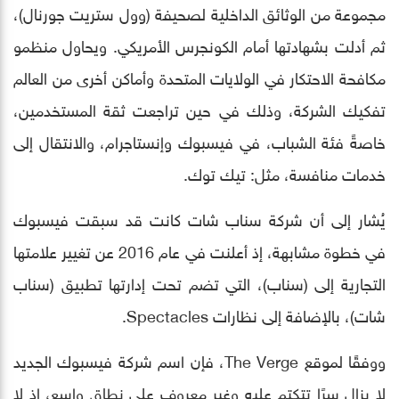
مجموعة من الوثائق الداخلية لصحيفة (وول ستريت جورنال)،
ثم أدلت بشهادتها أمام الكونجرس الأمريكي. ويحاول منظمو
مكافحة الاحتكار في الولايات المتحدة وأماكن أخرى من العالم
تفكيك الشركة، وذلك في حين تراجعت ثقة المستخدمين،
خاصةً فئة الشباب، في فيسبوك وإنستاجرام، والانتقال إلى
خدمات منافسة، مثل: تيك توك.
يُشار إلى أن شركة سناب شات كانت قد سبقت فيسبوك
في خطوة مشابهة، إذ أعلنت في عام 2016 عن تغيير علامتها
التجارية إلى (سناب)، التي تضم تحت إدارتها تطبيق (سناب
شات)، بالإضافة إلى نظارات Spectacles.
ووفقًا لموقع The Verge، فإن اسم شركة فيسبوك الجديد
لا يزال سرًا تتكتم عليه وغير معروف على نطاق واسع، إذ لا