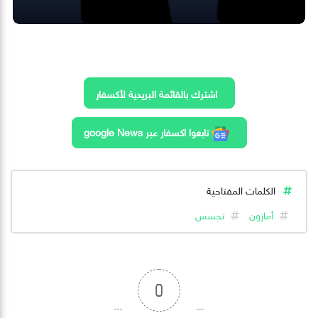
اشترك بالقائمة البريدية لأكسفار
تابعوا اكسفار عبر google News
الكلمات المفتاحية
أمازون
تجسس
0