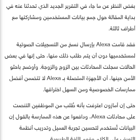
بغض النظر عن ما جاء في التقرير الجديد الذي تحدثنا عنه في
بداية المقالة حول جمع بيانات المستخدمين ومشاركتها مع
أطراف ثالثة.
فقد قامت Alexa بإرسال نسخ من التسجيلات الصوتية
لمستخدميها دون أن يتم طلب ذلك منها، حتى إنها في بعض
الحالات سجلت المحادثات بين الزوج والزوجة. وأوضح باحثو
الأمن حينها، أن الأجهزة المتصلة بـ Alexa لا تتضمن أفضل
ممارسات الخصوصية ومن السهل اختراقها.
حتى إن أمازون اعترفت بأنه طُلب من الموظفين التنصت
على محادثات Alexa، ودافعوا عن هذه الممارسة بالقول إن
البيانات تُستخدم لتحسين تجربة العميل وتدريب أنظمة
التعرف على الكلام وفهم اللغة الطبيعية.