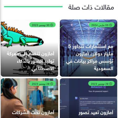
مقالات ذات صلة
05 مارس 2024
30 نوفمبر 2023
مع استثمارات تتجاوز 5
مليار دولار.. أمازون
أمازون تنضم إلى معركة
تؤسس مراكز بيانات في
توليد الصور بالذكاء
السعودية
الاصطناعي
29 نوفمبر 2023
28 نوفمبر 2023
أمازون تعيد تصور
أمازون تحث الشركات