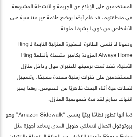
المستخدمين على الإبلاغ عن الجريمة والأنشطة المشبوهة
في منطقتهم، قد قام أيضًا بوضع علامة غير متناسبة على
الأشخاص من ذوي البشرة الملونة.
ودعونا لا ننسى الطائرة الصغيرة المنزلية التابعة لـ Ring
Always Home المزودة بكاميرا متصلة بأنظمة Ring
الأمنية، فقد تمت برمجتها للطيران حول وداخل منازل
المستخدمين على فترات زمنية محددة مسبقًا، وتسجيل
لقطات حية أثناء البحث ظاهريًا عن اللصوص. وهذا يعبر
انتهاك صارخ لقداسة خصوصية المنازل.
كما أنها تطور نظامًا بيئيًا يسمى “Amazon Sidewalk” وهو
بروتوكول اتصال لاسلكي طويل المدى يساعد أجهزة مثل
Echo و Ring وأجهزة الكشف عن الحركة المتصلة بالإنترنت