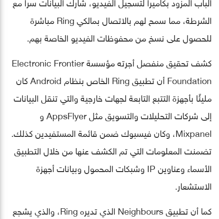
الباب المزود بكاميرا لتسجيل الفيديو، شارك البيانات سراً مع
الشرطة، مما سمح لهم بالاتصال بمالكي Ring مباشرة
للحصول على نسخ من محفوظات الفيديو الخاصة بهم.
كشف تحقيق منفصل أجرته مؤسسة Electronic Frontier
Foundation أن تطبيق Ring الخاص بنظام Android كان
مليئًا بأجهزة التتبع التابعة لجهات خارجية والتي تنقل البيانات
إلى شركات التحليلات والتسويق مثل AppsFlyer و
Mixpanel، وكان فيسبوك ضمن قائمة المستفيدين كذلك.
تضمنت المعلومات التي تم الكشف عنها من خلال التطبيق
الأسماء وعناوين IP وشبكات المحمول وبيانات أجهزة
الاستشعار.
كما أن تطبيق Neighbours الذي تديره Ring، والذي يشجع