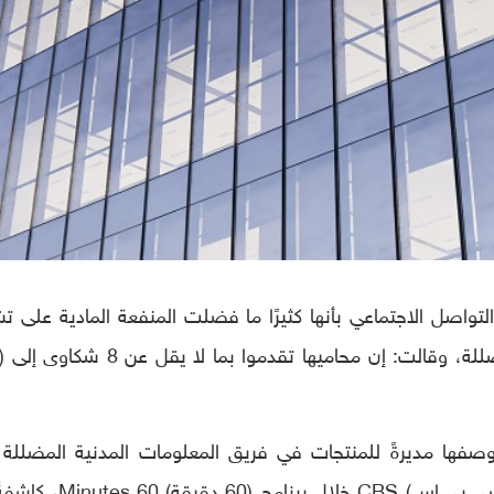
تواصل الاجتماعي بأنها كثيرًا ما فضلت المنفعة المادية على ت
القيود على خطاب الكراهية والمعلومات المضللة، وقالت: إن محاميها تقدموا بما لا
ها مديرةً للمنتجات في فريق المعلومات المدنية المضللة 
فيسبوك – يوم الأحد في مقابلة مع قناة (سي بي إس) CBS خلال بر