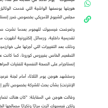
هويتها بوصفها الواشية التي قدمت الوثائق
مجلس الشيوخ الأمريكي بخصوص ضرر إنستاجرا
وتعرضت فيسبوك للهجوم بعدما نشرت صحيف
تقديمية داخلية، ورسائل إلكترونية أظهرت م
وذلك بعد التغييرات التي أجرتها على خوارزم
التطعيم الخاص بفيروس كورونا، كما كانت على
إنستاجرام على الصحة النفسية للفتيات المراه
وستشهد هوجن يوم الثلاثاء أمام لجنة فرعي
الإنترنت) بشأن بحث للشركة بخصوص تأثير إن
وقالت هوجن في المقابلة: “كان هناك تضارب
ولكن فيسبوك آثرت مرارًا وتكرارًا مصالحها ال