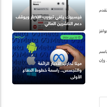
تقدم
فيسبوك يلغي تبويب الأخبار ويوقف
دعم الناشرين المالي
وافز
22 فبراير 2024
باسم
 وإن
ميتا تحارب الأخبار الزائفة
والتجسس.. راسمةً خطوط الدفاع
الأولى