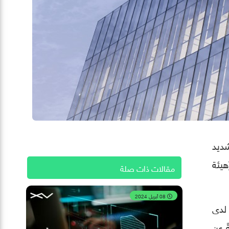
شديد
 يقل عن 8 شكاوى إلى (هيئة
مقالات ذات صلة
08 أبريل 2024
لدى
نامج (60 دقيقة) 60 Minutes، كاشفةً عن