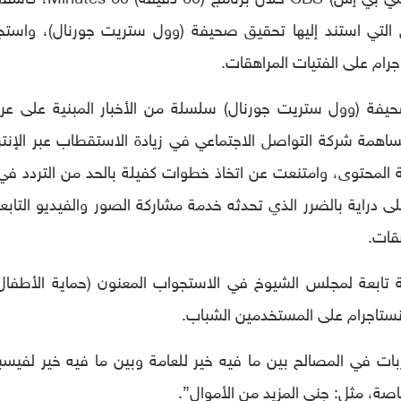
 التي استند إليها تحقيق صحيفة (وول ستريت جورنال)، واست
م على الفتيات المراهقات.
ة (وول ستريت جورنال) سلسلة من الأخبار المبنية على ع
ساهمة شركة التواصل الاجتماعي في زيادة الاستقطاب عبر الإنت
ية المحتوى، وامتنعت عن اتخاذ خطوات كفيلة بالحد من التردد في
 دراية بالضرر الذي تحدثه خدمة مشاركة الصور والفيديو التابعة
قات.
ة تابعة لمجلس الشيوخ في الاستجواب المعنون (حماية الأطفال
ستاجرام على المستخدمين الشباب.
ات في المصالح بين ما فيه خير للعامة وبين ما فيه خير لفيس
خاصة، مثل: جني المزيد من الأموال”.