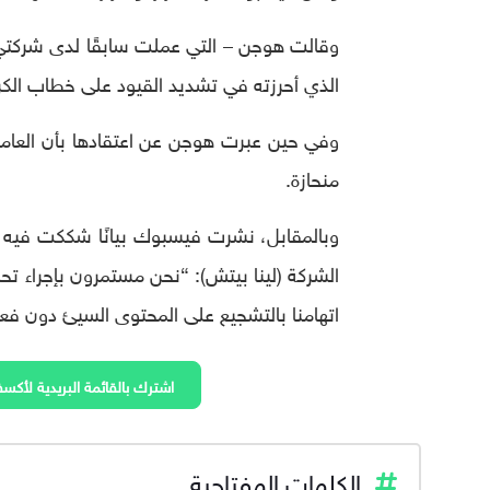
وقالت هوجن – التي عملت سابقًا لدى شركتي
الذي أحرزته في تشديد القيود على خطاب الكر
وفي حين عبرت هوجن عن اعتقادها بأن العاملي
منحازة.
وبالمقابل، نشرت فيسبوك بيانًا شككت فيه بال
الشركة (لينا بيتش): “نحن مستمرون بإجراء تح
اتهامنا بالتشجيع على المحتوى السيئ دون فع
اشترك بالقائمة البريدية لأكسف
الكلمات المفتاحية