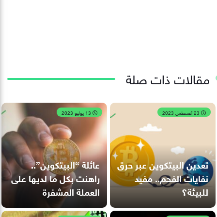
مقالات ذات صلة
23 أغسطس 2023
13 يوليو 2023
تعدين البيتكوين عبر حرق
عائلة “البيتكوين”..
نفايات الفحم.. مفيد
راهنت بكل ما لديها على
للبيئة؟
العملة المشفرة