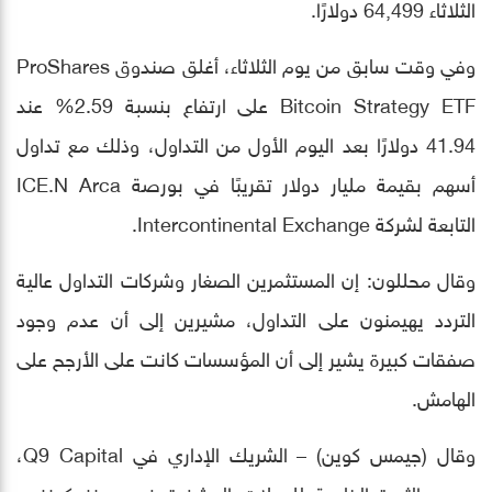
الثلاثاء 64,499 دولارًا.
وفي وقت سابق من يوم الثلاثاء، أغلق صندوق ProShares
Bitcoin Strategy ETF على ارتفاع بنسبة 2.59% عند
41.94 دولارًا بعد اليوم الأول من التداول، وذلك مع تداول
أسهم بقيمة مليار دولار تقريبًا في بورصة ICE.N Arca
التابعة لشركة Intercontinental Exchange.
وقال محللون: إن المستثمرين الصغار وشركات التداول عالية
التردد يهيمنون على التداول، مشيرين إلى أن عدم وجود
صفقات كبيرة يشير إلى أن المؤسسات كانت على الأرجح على
الهامش.
وقال (جيمس كوين) – الشريك الإداري في Q9 Capital،
ومدير الثروة الخاصة للعملات المشفرة في هونغ كونغ –