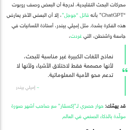
محركات البحث التقليدية، لدرجة أن البعض وصف روبوت
“ChatGPT” بأنه
قاتل “جوجل”
، إلا أن البعض الآخر يعارض
هذه الفكرة بشدة. مثل إميلي بيندر، أستاذة اللسانيات في
جامعة واشنطن، التي
غردت
،
نماذج اللغات الكبيرة غير مناسبة للبحث،
لأنها مصممة فقط لاختلاق الأشياء ولأنها لا
تدعم محو الأمية المعلوماتية.
إميلي بيندر
قد يهمّك:
حوار حصري لـ”إكسڤار” مع صاحب أشهر صورة
مولّدة بالذكاء الصنعي في العالم