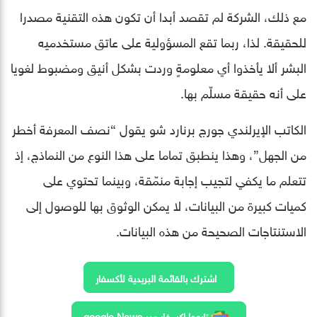
مع ذلك، الشركة لم تقصد أبدا أن تكون هذه التقنية مصدرا
للحقيقة. لذا، ربما تقع المسؤولية على عاتق مستخدميه
البشر ألا يأخذوا أي معلومةٍ وردت بشكل أنيق ومضبوط لغويا
على أنه حقيقة مسلّم بها.
الكاتب الإيرلندي جورج برنارد شو يقول “نصف المعرفة أخطر
من الجهل”، وهذا ينطبق تماما على هذا النوع من النماذج، إذ
تتعلم ما يكفي لتجيب إجابة منمّقة، وبينما تحتوي على
كميات كبيرة من البيانات، لا يمكن الوثوق بها للوصول إلى
الاستنتاجات الصحيحة من هذه البيانات.
اشترك بالقائمة البريدية لأكسفار
تابعوا اكسفار عبر google News