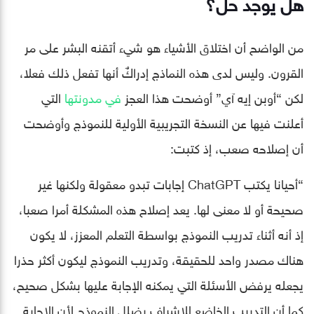
هل يوجد حل؟
من الواضح أن اختلاق الأشياء هو شيء أتقنه البشر على مر
القرون. وليس لدى هذه النماذج إدراكٌ أنها تفعل ذلك فعلا،
لكن “أوبن إيه آي” أوضحت هذا العجز
في مدونتها
التي
أعلنت فيها عن النسخة التجريبية الأولية للنموذج وأوضحت
أن إصلاحه صعب، إذ كتبت:
“أحيانا يكتب ChatGPT إجابات تبدو معقولة ولكنها غير
صحيحة أو لا معنى لها. يعد إصلاح هذه المشكلة أمرا صعبا،
إذ أنه أثناء تدريب النموذج بواسطة التعلم المعزز، لا يكون
هناك مصدر واحد للحقيقة، وتدريب النموذج ليكون أكثر حذرا
يجعله يرفض الأسئلة التي يمكنه الإجابة عليها بشكل صحيح،
كما أن التدريب الخاضع للإشراف يضلل النموذج لأن الإجابة