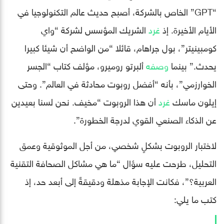
“GPT” الخاص بالشركة، أصبح حديث عالم التكنولوجيا في
الأيام الأخيرة. إذ
غرد
الشريك المؤسس لشركة “واي
كومبينيتر”، بول جراهام، قائلا “من الواضح أن شيئا كبيرا
يحدث.” بينما
وصفه
ألبرتو روميرو، مؤلف كتاب “الجسر
الخوارزمي”، بأنه “أفضل روبوت محادثة في العالم”. وحتى
إيلون ماسك
غرد
أن هذا الروبوت “مخيف. نحن لسنا بعيدين
عن الذكاء الصنعي القوي لدرجة الخطورة”.
لاختبار الروبوت بشكلٍ شخصي، من أجل الموثوقية وعمق
التحليل، طرحت عليه سؤال “ما هي مشاكل الصحافة التقنية
العربية؟”، فكانت الإجابة مذهلة ودقيقةً إلى أبعد حد، إذ
كتب ما يلي: