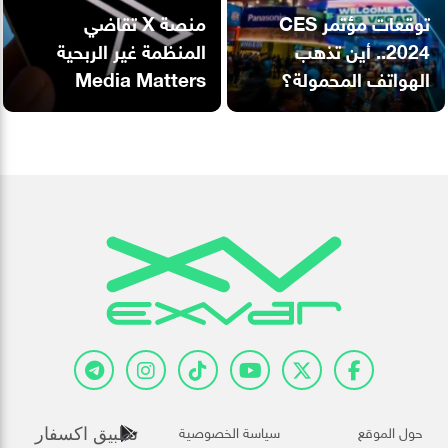
توقعات مؤتمر CES
منصة X تقاضي
2024.. أين تذهب
المنظمة غير الربحية
الهواتف المحمولة؟
Media Matters
حول الموقع
سياسة الخصوصية
تطبيق اكسفار