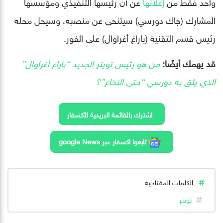
واحد فقط من
إعلانها
عن أن رئيسها التنفيذي ومؤسسها
المشارك (جاك دورسي) سيتنحى عن منصبه، وسيحل محله
رئيس قسم التقنية (باراغ أغراوال) على الفور.
قد يهمك أيضًا:
من هو رئيس تويتر الجديد “باراغ أغراوال”
الذي يثق به دورسي “حتى النخاع”؟
اشترك بالقائمة البريدية لأكسفار
تابعوا اكسفار عبر google News
الكلمات المفتاحية
تويتر