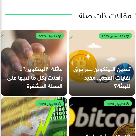
مقالات ذات صلة
23 أغسطس 2023
13 يوليو 2023
تعدين البيتكوين عبر حرق
عائلة “البيتكوين”..
نفايات الفحم.. مفيد
راهنت بكل ما لديها على
للبيئة؟
العملة المشفرة
26 يونيو 2023
13 يونيو 2023
“البيتكوين” تصل إلى