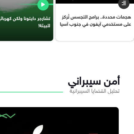
هجمات محددة.. برامج التجسس تُركز
تشارجر دايتونا ولكن كهربا
على مستخدمي آيفون في جنوب آسيا
للبيئة!
أمن سيبراني
تحليل القضايا السيبرانية