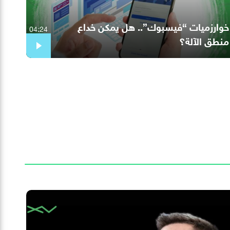
خوارزميات “فيسبوك”.. هل يمكن خداع
04:24
منطق الآلة؟