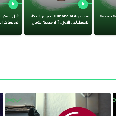
ئية صديقة
بعد تجربة Humane ai دبوس الذكاء
“أبل” تفكر 
الاصطناعي الاول.. آراء مخيبة للامال
الروبوتات ال