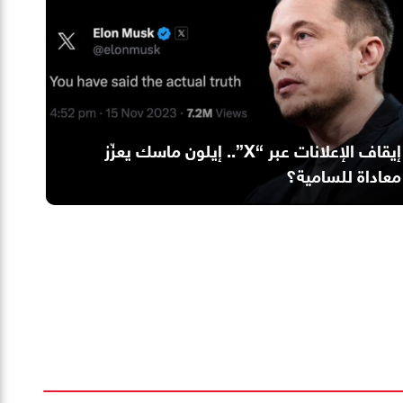
إيقاف الإعلانات عبر “X”.. إيلون ماسك يعزّز
معاداة للسامية؟