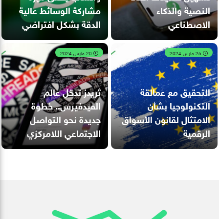
النصية والذكاء
مشاركة الوسائط عالية
الاصطناعي
الدقة بشكل افتراضي
25 مارس 2024
20 مارس 2024
التحقيق مع عمالقة
ثريدز تدخل عالم
التكنولوجيا بشأن
الفيدفيرس.. خطوة
الامتثال لقانون الأسواق
جديدة نحو التواصل
الرقمية
الاجتماعي اللامركزي