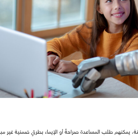
ة، يمكنهم طلب المساعدة صراحةً أو الإيماء بطرقٍ ضمنية غير مب