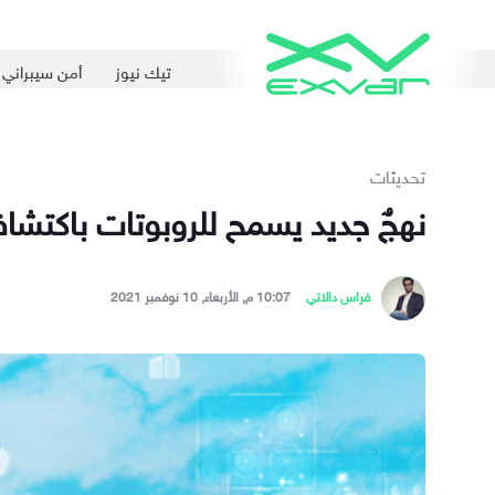
تيك نيوز
أمن سيبراني
تحديثات
نهجٌ جديد يسمح للروبوتات باكتشا
فراس دالاتي
10:07 م, الأربعاء, 10 نوفمبر 2021