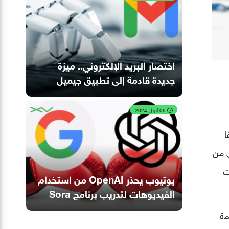
اختصار البريد الإلكتروني.. ميزة
جديدة قادمة إلى تطبيق جيميل
05 أبريل 2024
ا
طناعي من
تات
يوتيوب يحذر OpenAI من استخدام
الفيديوهات لتدريب برنامج Sora
مة