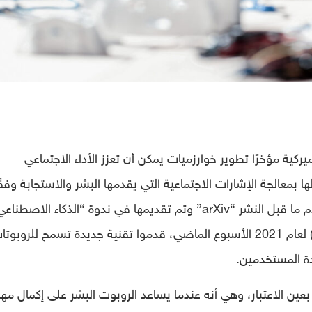
ركية مؤخرًا تطوير خوارزميات يمكن أن تعزز الأداء الاجتماعي
 بمعالجة الإشارات الاجتماعية التي يقدمها البشر والاستجابة وفقً
نُشرت مؤخرًا على خادم ما قبل النشر “arXiv” وتم تقديمها في ندوة “الذكاء الاص
أجل التفاعل بين الروبوت والإنسان” (AI-HRI) لعام 2021 الأسبوع الماضي، قدموا تقنية جديدة تسمح للروبو
ة المستخدمين.
بعين الاعتبار، وهي أنه عندما يساعد الروبوت البشر على إكمال مه