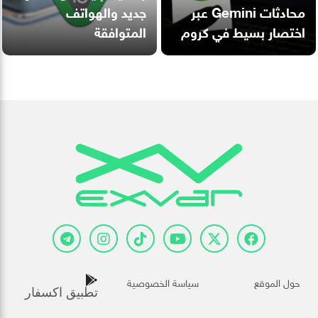
محادثات Gemini عبر
جديد والهواتف
اختصار بسيط في كروم
المتوافقة
حول الموقع
سياسة الخصوصية
تطبيق اكسفار