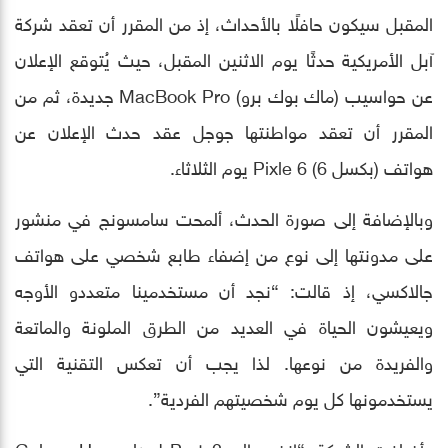
المقبل سيكون حافلًا بالأحداث، إذ من المقرر أن تعقد شركة
آبل الأمريكية حدثًا يوم الاثنين المقبل، حيث يُتوقع الإعلان
عن حواسيب (ماك بوك برو) MacBook Pro جديدة، ثم من
المقرر أن تعقد مواطنتها جوجل عقد حدث الإعلان عن
هواتف (بكسل 6) Pixle 6 يوم الثلاثاء.
وبالإضافة إلى صورة الحدث، ألمحت سامسونج في منشور
على مدونتها إلى نوع من إضفاء طابع شخصي على هواتف
جالاكسي، إذ قالت: “نجد أن مستخدمينا متعددو الأوجه
ويعيشون الحياة في العديد من الطرق الملونة والماتعة
والفريدة من نوعها. لذا يجب أن تعكس التقنية التي
يستخدمونها كل يوم شخصيتهم الفردية”.
وأضافت الشركة: “انضم إلى Galaxy Unpacked Part 2