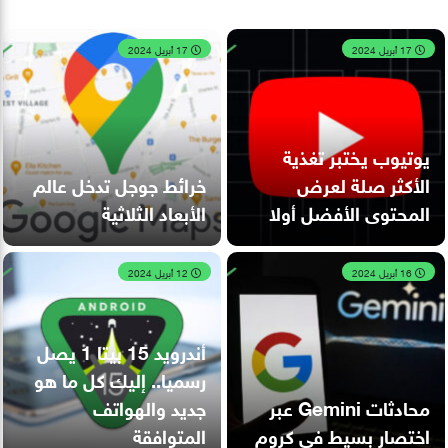
17 أبريل 2024
17 أبريل 2024
يوتيوب يختبر تغذية
الأكثر صلة لعرض
خرائط جوجل تدخل عالم
المحتوى الأفضل أولا
الأبعاد الثلاثية
16 أبريل 2024
12 أبريل 2024
أندرويد 15 بيتا 1 يصل
رسميا.. إليك كل ما هو
محادثات Gemini عبر
جديد والهواتف
اختصار بسيط في كروم
المتوافقة