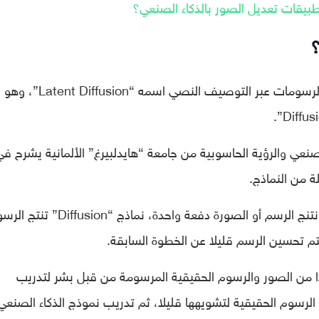
نموذج الذكاء الصنعي االمستخدم حاليا لإنتاج الرسومات عبر التوصيف النصي اسمه “Latent Diffusion”، وھو
لصنعي والرؤية الحاسوبية من جامعة “هايدلبيرغ” الألمانية يشرح في
 من النماذج.
بعكس النماذج السابقة لإنتاج الرسومات التي نتنج الرسم أو الصورة دفعة واحدة، نماذج “fusion
 تحسين الرسم قليلا عن الخطوة السابقة.
ا من الصور والرسوم الحقيقية المرسومة من قبل بشر لتدرﯾب
رسوم الحقيقية لتشويهها قليلا، ثم تدريب نموذج الذكاء الصنعي