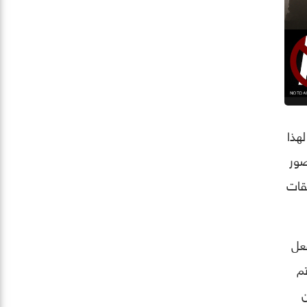
هذا
 صور
ر التطبيقات
د فعل
تم
ن