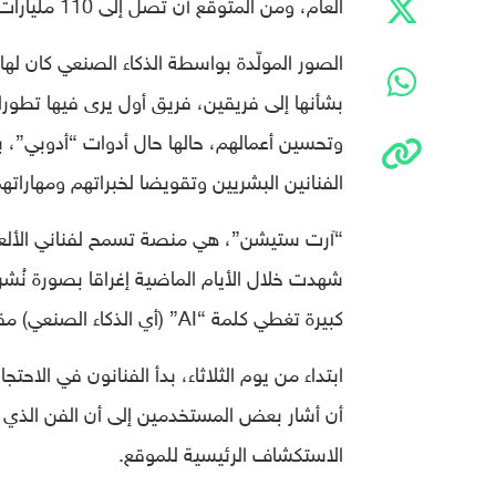
العام، ومن المتوقع أن تصل إلى 110 مليارات دولار مع حلول 2030.
الصور المولّدة بواسطة الذكاء الصنعي كان له
بشأنها إلى فريقين، فريق أول يرى فيها تطورا
وتحسين أعمالهم، حالها حال أدوات “أدوبي”، بين
الفنانين البشريين وتقويضا لخبراتهم ومهاراتهم
“آرت ستيشن”، هي منصة تسمح لفناني الألعاب
شهدت خلال الأيام الماضية إغراقا بصورة نُشر
كبيرة تغطي كلمة “AI” (أي الذكاء الصنعي) مقترنة بتعليق نصه “لا للصور المولدة بواسطة الذكاء الصنعي”.
ابتداء من يوم الثلاثاء، بدأ الفنانون في ال
أن أشار بعض المستخدمين إلى أن الفن الذي 
الاستكشاف الرئيسية للموقع.