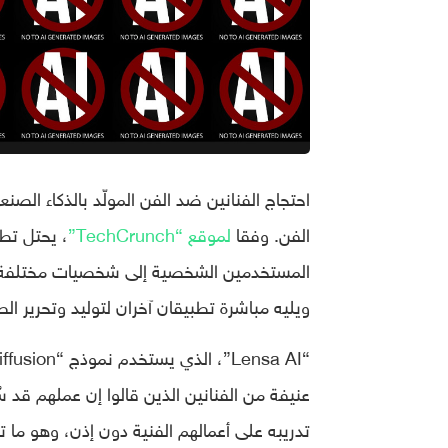
احتجاج الفنانين ضد الفن المولّد بالذكاء الص
الفن. وفقا
لموقع “TechCrunch”
ويليه مباشرة تطبيقان آخران لتوليد وتحرير ال
عنيفة من الفنانين الذين قالوا إن عملهم قد س
تدريبه على أعمالهم الفنية دون إذن، وهو ما 