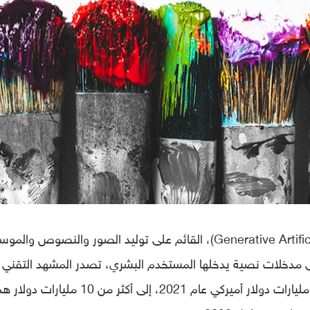
الذكاء الصنعي التوليدي، أو (Generative Artificial Intelligence)، القائم على توليد الصور والنصوص 
لى مدخلات نصية يدخلها المستخدم البشري، تصدر المشهد التقني 
العام دون منازع، لتقفز قيمته السوقية من 8 مليارات دولار أميركي عام 2021، إلى أكثر من 10 مليارات دو