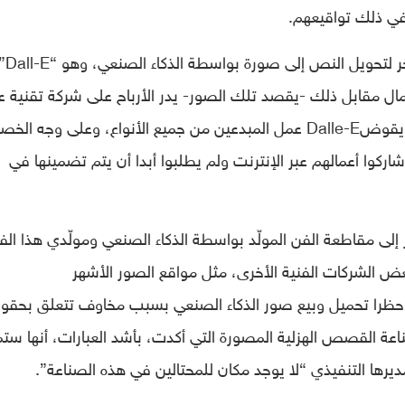
في ذلك تواقيعهم.
الفنان ديفيد أوريلي احتج كذلك على محرك آخر لت
ال مقابل ذلك -يقصد تلك الصور- يدر الأرباح على شركة تقنية ع
أكتاف جهود بشرية استمرت لقرن من الزمان. يقوضDalle-E عمل المبدعين من جميع الأنواع، وعلى وج
ركوا أعمالهم عبر الإنترنت ولم يطلبوا أبدا أن يتم تضمينها في
 إلى مقاطعة الفن المولّد بواسطة الذكاء الصنعي ومولّدي هذا الف
بعض الشركات الفنية الأخرى، مثل مواقع الصور الأشهر
Sh” و”Getty Images” اللذين حظرا تحميل وبيع صور الذكاء الصنعي بسبب مخاوف تتعلق بحق
كذلك شركة “BOOM Studios” لصناعة القصص الهزلية المصورة التي أكدت، بأشد العبارات، أنها س
ديرها التنفيذي “لا يوجد مكان للمحتالين في هذه الصناعة”.