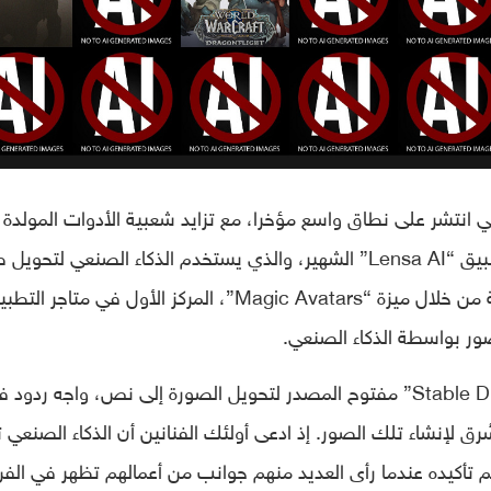
نعي انتشر على نطاق واسع مؤخرا، مع تزايد شعبية الأدوات المولدة ل
، يحتل تطبيق “Lensa AI” الشهير، والذي يستخدم الذكاء الصنعي لتحويل
المستخدمين الشخصية إلى شخصيات مختلفة من خلال ميزة “Magic Avatars”، المركز الأول في متاج
صور بواسطة الذكاء الصنعي.
“Lensa AI”، الذي يستخدم نموذج “Stable Diffusion” مفتوح المصدر لتحويل الصورة إلى نص، واجه ردو
ُرق لإنشاء تلك الصور. إذ ادعى أولئك الفنانين أن الذكاء الصنعي 
تم تأكيده عندما رأى العديد منهم جوانب من أعمالهم تظهر في الف