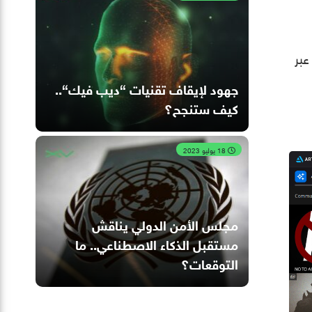
عبر
جهود لإيقاف تقنيات “ديب فيك“..
كيف ستنجح؟
18 يوليو 2023
مجلس الأمن الدولي يناقش
مستقبل الذكاء الاصطناعي.. ما
التوقعات؟