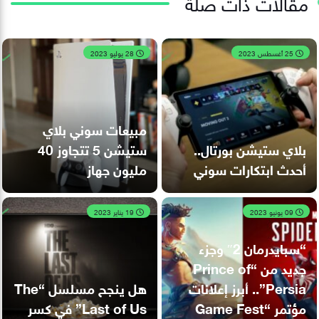
مقالات ذات صلة
25 أغسطس 2023
28 يوليو 2023
مبيعات سوني بلاي
بلاي ستيشن بورتال..
ستيشن 5 تتجاوز 40
أحدث ابتكارات سوني
مليون جهاز
09 يونيو 2023
19 يناير 2023
“سبايدرمان 2″ وجزء
جديد من “Prince of
Persia”.. أبرز إعلانات
هل ينجح مسلسل “The
مؤتمر “Game Fest
Last of Us” في كسر