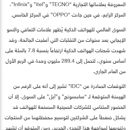
المعروفة بعلاماتها التجارية “TECNO” و”itel” و”Infinix”،
المركز الرابع، في حين جاءت “OPPO” في المركز الخامس.
السوق العالمي للهواتف الذكية يُظهر علامات التعافي والنمو
الإيجابي بعد سنوات من التقلبات التي أعقبت الجائحة، وقد
شهدت شحنات الهواتف الذكية ارتفاعاً بنسبة 7.8 بالمئة على
أساس سنوي، لتصل إلى 289.4 مليون وحدة في الربع الأول
من العام الجاري.
التوقعات الصادرة عن “IDC” تشير إلى أنه على الرغم من
الهيمنة المتوقعة لـ “سامسونج” و”أبل” على السوق، إلا أن
الحضور المتنامي للشركات الصينية المصنعة للهواتف قد
يشكل ضغطاً على الشركتين لتوسيع محفظتهما من المنتجات
وتنويعها لمواجهة هذا التحدي الجديد، ومن المتوقع أن تشهد