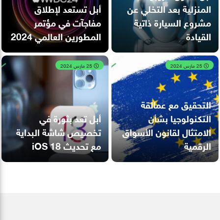
المنزلية بعد التخلي عن
أبل تستعد لإطلاق
مشروع السيارة ذاتية
مفاجآت في مؤتمر
القيادة
المطورين العالمي 2024
25 مارس 2024
25 مارس 2024
التحقيق مع عمالقة
التكنولوجيا بشأن
أبل تعد بثورة في
الامتثال لقانون الأسواق
تخصيص شاشة البداية
الرقمية
مع تحديث iOS 18