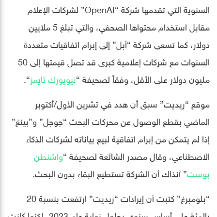
السنوية التي تقدمها شركة “OpenAI” لشركات الإعلام
مقابل استخدام محتواها الصحفي، والتي تبلغ 5 ملايين
دولار، كما تسعى شركة “أبل” إلى إبرام اتفاقيات متعددة
السنوات مع شركات إعلامية كبرى قد تصل قيمتها إلى 50
مليون دولار على الأقل، وفقاً لصحيفة “
نيويورك تايمز
“.
موقع “ريديت” سبق أن هدد في تشرين الأول/أكتوبر
الماضي بقطع الوصول عن محركات البحث “جوجل” و”بينغ”
إذا لم يتمكن من إبرام اتفاقية لبيع بياناته لشركات الذكاء
الاصطناعي، وقال مصدر الشائعة لصحيفة “
واشنطن
بوست
” آنذاك أن الشركة تستطيع البقاء بدون البحث.
“بلومبرغ” كتبت أن إيرادات “ريديت” ارتفعت بنسبة 20
بالمئة على أساس سنوي بحلول نهاية عام 2023، لكنها كانت