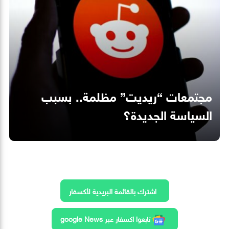
مجتمعات “ريديت” مظلمة.. بسبب
السياسة الجديدة؟
اشترك بالقائمة البريدية لأكسفار
تابعوا اكسفار عبر google News