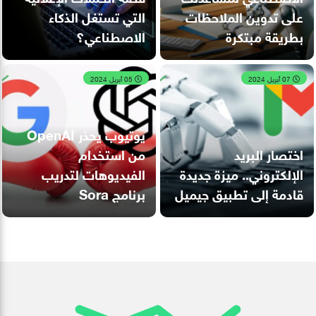
على تدوين الملاحظات
التي تستغل الذكاء
بطريقة مبتكرة
الاصطناعي؟
07 أبريل 2024
05 أبريل 2024
يوتيوب يحذر OpenAI
اختصار البريد
من استخدام
الإلكتروني.. ميزة جديدة
الفيديوهات لتدريب
قادمة إلى تطبيق جيميل
برنامج Sora