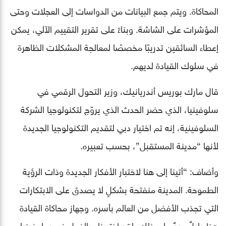
المحاكاة. ويتم جمع البيانات من الدواسات إلى العجلات وحتى
المؤشرات على الشاشة. وبناءً على تقرير التقييم الآلي، يمكن
إعطاء السائقين تدريبًا مخصصًا لمعالجة المشكلات الظاهرة
في سلوك القيادة لديهم.
قال مارك بوريس أندريانيك، وزير التحول الرقمي في
سلوفينيا، الذي حضر الحدث الذي يروّج لتكنولوجيا الشركة
السلوفينية، إنه تم اختيار دبي لتقديم التكنولوجيا الجديدة
لأنها “مدينة المستقبل”، بحسب تعبيره.
وأضاف: “أتينا إلى هنا لاختبار الأفكار الجديدة وذات الرؤية
الطموحة. المدينة منفتحة بشكلٍ لا يصدق على الابتكارات
التي تجذب الأفضل من العالم بأسره. وجهاز محاكاة القيادة
هذا دليلٌ جيدٌ على ذلك. لقد اختبرناه بالفعل في سلوفينيا.