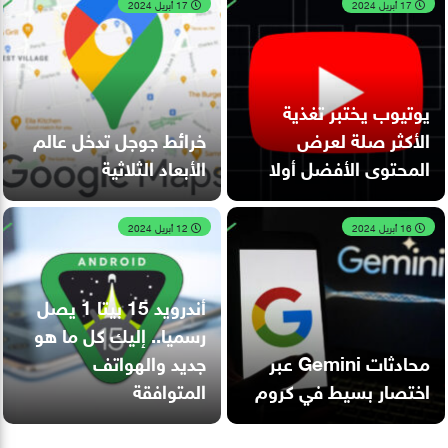
17 أبريل 2024
17 أبريل 2024
يوتيوب يختبر تغذية
الأكثر صلة لعرض
خرائط جوجل تدخل عالم
المحتوى الأفضل أولا
الأبعاد الثلاثية
16 أبريل 2024
12 أبريل 2024
أندرويد 15 بيتا 1 يصل
رسميا.. إليك كل ما هو
محادثات Gemini عبر
جديد والهواتف
اختصار بسيط في كروم
المتوافقة