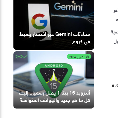
 يعيد عنوان URL التوجيه إلى عنوان URL آخر
صية
محادثات Gemini عبر اختصار بسيط
ول
في كروم
12 أبريل 2024
لة.
أندرويد 15 بيتا 1 يصل رسميا.. إليك
كل ما هو جديد والهواتف المتوافقة