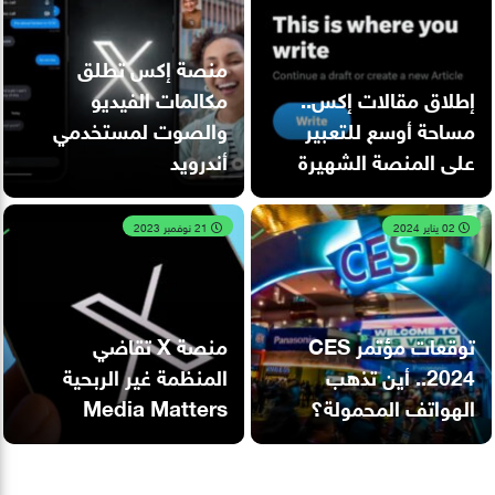
منصة إكس تطلق
إطلاق مقالات إكس..
مكالمات الفيديو
مساحة أوسع للتعبير
والصوت لمستخدمي
على المنصة الشهيرة
أندرويد
02 يناير 2024
21 نوفمبر 2023
توقعات مؤتمر CES
منصة X تقاضي
2024.. أين تذهب
المنظمة غير الربحية
الهواتف المحمولة؟
Media Matters