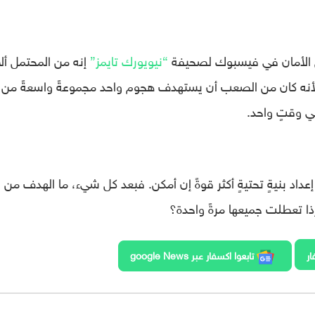
ق الأمان في فيسبوك لصحيفة
“نيويورك تايمز”
إنه من المحتمل ألا
 لأنه كان من الصعب أن يستهدف هجوم واحد مجموعةً واسعةً من
في وقتٍ واحد.
إعداد بنيةٍ تحتيةٍ أكثر قوةً إن أمكن. فبعد كل شيء، ما الهدف من
ا تعطلت جميعها مرةً واحدة؟
ار
تابعوا اكسفار عبر google News