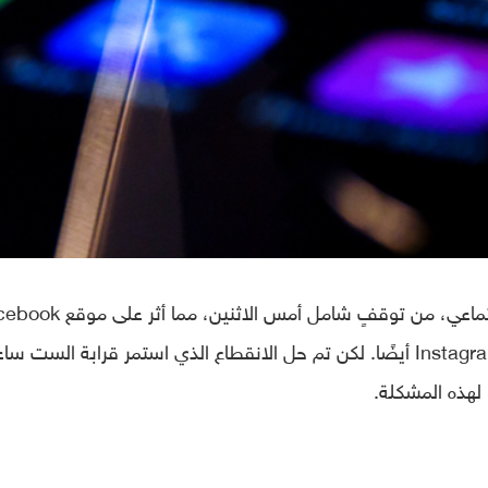
عانت فيسبوك، عملاقة وسائل التواصل الاجتماعي، من توقفٍ شامل أمس الاثن
نفسه بالإضافة إلى خدمتي WhatsApp و Instagram أيضًا. لكن تم حل الانقطاع الذي استمر قرابة الست 
 لهذه المشكلة.