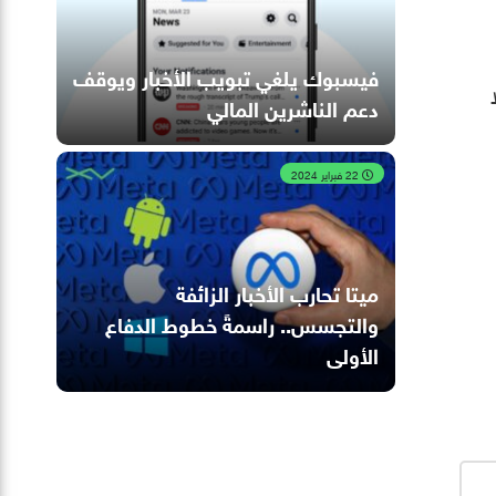
فيسبوك يلغي تبويب الأخبار ويوقف
دعم الناشرين المالي
22 فبراير 2024
ميتا تحارب الأخبار الزائفة
والتجسس.. راسمةً خطوط الدفاع
الأولى