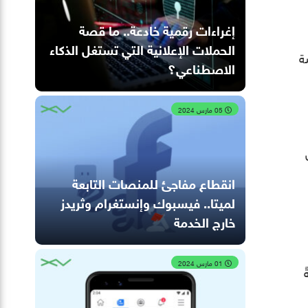
إغراءات رقمية خادعة.. ما قصة
الحملات الإعلانية التي تستغل الذكاء
ة
الاصطناعي؟
05 مارس 2024
انقطاع مفاجئ للمنصات التابعة
لميتا.. فيسبوك وإنستغرام وثريدز
خارج الخدمة
01 مارس 2024