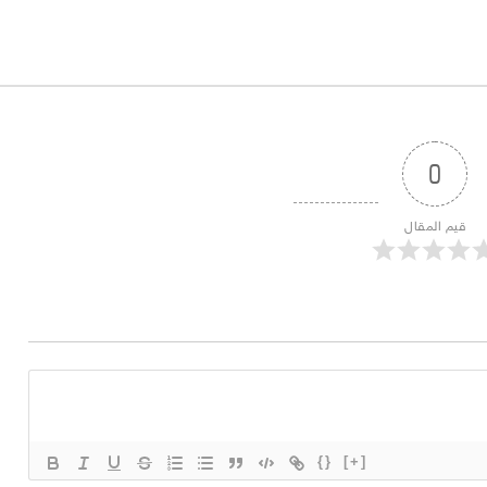
0
قيم المقال
{}
[+]