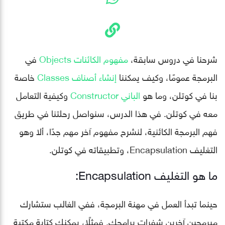
شرحنا في دروس سابقة،
مفهوم الكائنات Objects
في
البرمجة عمومًا، وكيف يمكننا
إنشاء أصناف Classes
خاصة
بنا في كوتلن، وما هو
الباني Constructor
وكيفية التعامل
معه في كوتلن. في هذا الدرس، سنواصل رحلتنا في طريق
فهم البرمجة الكائنية، لنشرح مفهوم آخر مهم جدًا، ألا وهو
التغليف Encapsulation، وتطبيقاته في كوتلن.
ما هو التغليف Encapsulation:
حينما تبدأ العمل في مهنة البرمجة، ففي الغالب ستشارك
مبرمجين آخرين شفرات برامجك. فمثلًا، يمكنك كتابة مكتبة