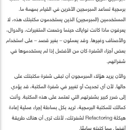
برمجية تساعد المبرمجين الآخرين في القيام بمهمة ما.
المستخدمين (المبرمجين) الذين يستخدمون مكتبتك هذه، لا
يعرفون ماذا كانت نواياك حينما وضعت المتغيرات، والدوال،
والأصناف وغيرها. وقد يعملون – بغير قصد – على استخدام
بعض أجزاء الشفرة كان من الأفضل إذا لم يستخدموها في
شفراتهم.
والآن يريد هؤلاء المبرمجون أن تبقى شفرة مكتبتك على
حالها. ﻷن أي تحديث أو تغيير في شفرة المكتبة، قد يؤدي
إلى ضرر كبير بشفرتهم التي تعتمد على هذه المكتبة. وأنت
كمالك للمكتبة البرمجية، تريد بكل بساطة إجراء عملية إعادة
هيكلة Refactoring لشفرتك، ﻷنك ترى أن هناك طريقة
أفضل مما كتبته سابقًا.