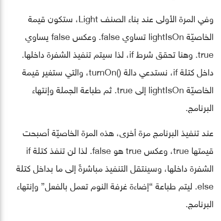
وفي المرة الأولى عند بناء الصنف Light، ستكون قيمة
الخاصيّة lightIsOn تساوي false. وعكس false يساوي
true. وهنا تحقق شرط if، لذا سيتم تنفيذ الشفرة داخلها.
داخل كتلة if، نستدعي دالة ()turnOn، والتي ستغير قيمة
الخاصيّة lightIsOn إلى true. ثم طباعة الجملة وإنتهاء
البرنامج.
عند تنفيذ البرنامج مرة أخرى، هذه المرة الخاصيّة أصبحت
قيمتها true، وعكس true هو false. لذا لن تنفذ كتلة if
الشفرة داخلها، وسينتقل التنفيذ مباشرةً إلى ما بداخل كتلة
else. ليتم طباعة “إضاءة غرفة النوم تعمل بالفعل” وإنتهاء
البرنامج.