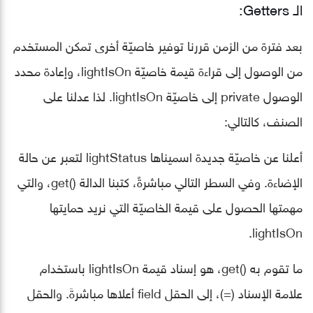
الـ Getters:
بعد فترة من الزمن قررنا توفير خاصيّة أخرى تمكن المستخدم
من الوصول إلى قراءة قيمة خاصيّة lightIsOn، وإعادة محدد
الوصول private إلى خاصيّة lightIsOn. لذا عدلنا على
الصنف، كالتالي:
أعلنا عن خاصيّة جديدة اسميناها lightStatus لتعبر عن حالة
الإضاءة. وفي السطر التالي مباشرةً، كتبنا الدالة ()get، والتي
مهمتها الحصول على قيمة الخاصيّة التي نريد حمايتها
lightIsOn.
ما تقوم به ()get، هو إسناد قيمة lightIsOn باستخدام
علامة الإسناد (=)، إلى الحقل field أعلاها مباشرةَ. والحقل