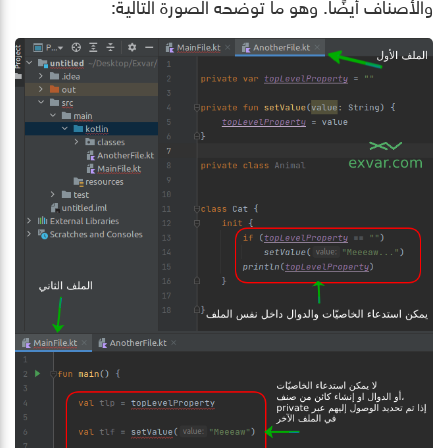
والأصناف أيضًا. وهو ما توضحه الصورة التالية: