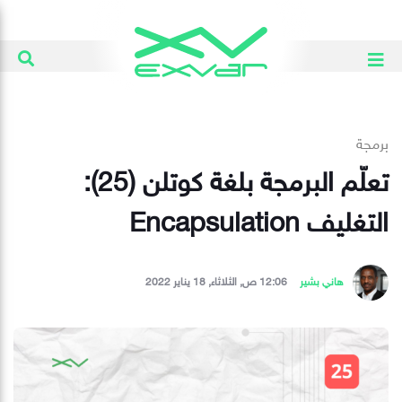
برمجة
تعلّم البرمجة بلغة كوتلن (25):
التغليف Encapsulation
هاني بشير
12:06 ص, الثلاثاء, 18 يناير 2022