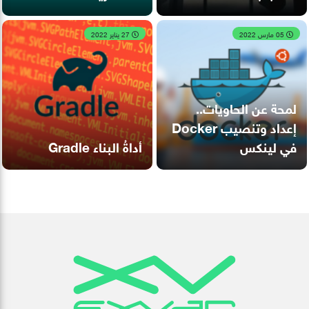
05 مارس 2022
27 يناير 2022
لمحة عن الحاويات..
إعداد وتنصيب Docker
في لينكس
أداةُ البناء Gradle