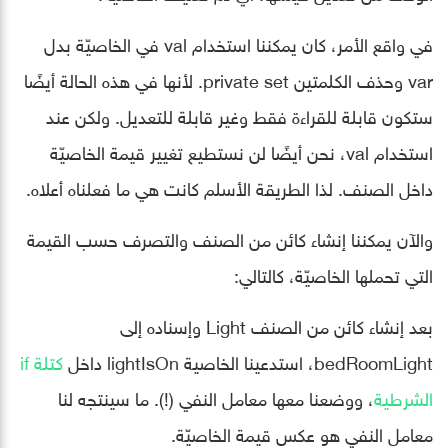
في واقع الأمر، كان يمكننا استخدام val في الخاصيّة بدل
var وحذف الكلمتين private set. ﻷنها في هذه الحالة أيضًا
ستكون قابلة للقراءة فقط وغير قابلة للتعديل. ولكن عند
استخدام val، نحن أيضًا لن نستطيع تغيير قيمة الخاصيّة
داخل الصنف. لذا الطريقة الأسلم كانت هي ما فعلناه أعلاه.
والآن يمكننا إنشاء كائن من الصنف والتصرف حسب القيمة
التي تحملها الخاصيّة، كالتالي:
بعد إنشاء كائن من الصنف Light وإسناده إلى
bedRoomLight، استدعينا الخاصية lightIsOn داخل
كتلة if
الشرطية
، ووضعنا معها معامل النفي (!). ما سينتجه لنا
معامل النفي هو عكس قيمة الخاصيّة.