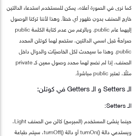
كما نرى في الصورة أعلاه، يمكن للمستخدم استدعاء الدالتين
خارج الصنف بدون ظهور أي خطأ. وهذا ﻷننا تركنا الوصول
إليهما عام public. وبالرغم من عدم كتابة الكلمة public
صراحةً قبل اسمي الدالتين، ستضع لهما كوتلن المحدد
public. وهذا ما سيحدث لكل الخاصيّات والدوال داخل
الصنف، إذا لم نضع لهما محدد وصول معين كـ private
مثلًا، تعتبر public مباشرةً.
الـ Setters و الـ Getters في كوتلن:
الـ Setters:
حينما ينشئ المستخدم (المبرمج) كائن من الصنف Light،
ويستدعي دالة ()turnOn أو دالة ()turnOff، سيتم طباعة