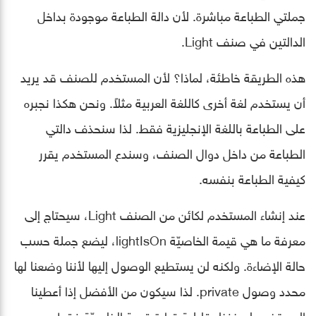
جملتي الطباعة مباشرة. لأن دالة الطباعة موجودة بداخل
الدالتين في صنف Light.
هذه الطريقة خاطئة، لماذا؟ لأن المستخدم للصنف قد يريد
أن يستخدم لغة أخرى كاللغة العربية مثلاً. ونحن هكذا نجبره
على الطباعة باللغة الإنجليزية فقط. لذا سنحذف دالتي
الطباعة من داخل دوال الصنف، وسندع المستخدم يقرر
كيفية الطباعة بنفسه.
عند إنشاء المستخدم لكائن من الصنف Light، سيحتاج إلى
معرفة ما هي قيمة الخاصيّة lightIsOn، ليضع جملة حسب
حالة الإضاءة. ولكنه لن يستطيع الوصول إليها ﻷننا وضعنا لها
محدد وصول private. لذا سيكون من الأفضل إذا أعطينا
المستخدم لصنفنا، قابلية قراءة قيمة الخاصيّة فقط، مع