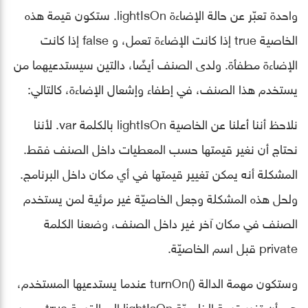
واحدة تعبّر عن حالة الإضاءة lightIsOn. ستكون قيمة هذه
الخاصية true إذا كانت الإضاءة تعمل، و false إذا كانت
الإضاءة مطفأة. ولدى الصنف أيضًا، دالتين سيستدعيهما من
يستخدم هذا الصنف، في إطفاء وإشعال الإضاءة، كالتالي:
نلاحظ أننا أعلنا عن الخاصية lightIsOn بالكلمة var. ﻷننا
نحتاج أن نغير قيمتها حسب المعطيات داخل الصنف فقط.
المشكلة أنه يمكن تغيير قيمتها في أي مكان داخل البرنامج.
ولحل هذه المشكلة وجعل الخاصيّة غير مرئية لمن يستخدم
الصنف في مكان آخر غير داخل الصنف، وضعنا الكلمة
private قبل اسم الخاصيّة.
وستكون مهمة الدالة ()turnOn عندما يستدعيها المستخدم،
هي أن تغير قيمة الخاصيّة lightIsOn إلى القيمة true، ومن