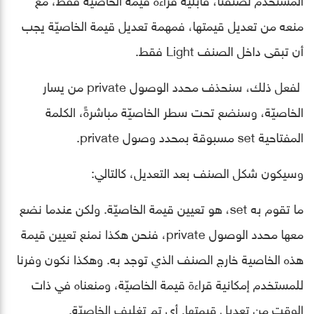
منعه من تعديل قيمتها، فمهمة تعديل قيمة الخاصيّة يجب
أن تبقى داخل الصنف Light فقط.
لفعل ذلك، سنحذف محدد الوصول private من يسار
الخاصيّة، وسنضع تحت سطر الخاصيّة مباشرةً، الكلمة
المفتاحية set مسبوقة بمحدد وصول private.
وسيكون شكل الصنف بعد التعديل، كالتالي:
ما تقوم به set، هو تعيين قيمة الخاصيّة. ولكن عندما نضع
معها محدد الوصول private، فنحن هكذا نمنع تعيين قيمة
هذه الخاصية خارج الصنف الذي توجد به. وهكذا نكون وفرنا
للمستخدم إمكانية قراءة قيمة الخاصيّة، ومنعناه في ذات
الوقت من تعديل قيمتها. أي تم تغليف الخاصيّة.