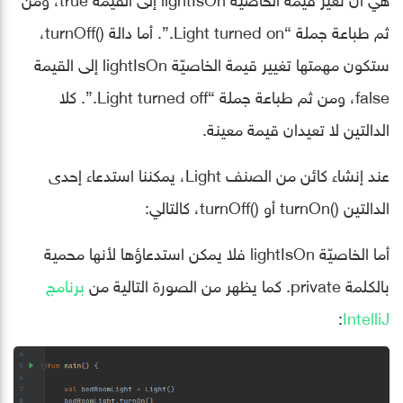
ثم طباعة جملة “Light turned on.”. أما دالة ()turnOff،
ستكون مهمتها تغيير قيمة الخاصيّة lightIsOn إلى القيمة
false، ومن ثم طباعة جملة “Light turned off.”. كلا
الدالتين لا تعيدان قيمة معينة.
عند إنشاء كائن من الصنف Light، يمكننا استدعاء إحدى
الدالتين ()turnOn أو ()turnOff، كالتالي:
أما الخاصيّة lightIsOn فلا يمكن استدعاؤها ﻷنها محمية
بالكلمة private. كما يظهر من الصورة التالية من
برنامج
:
IntelliJ