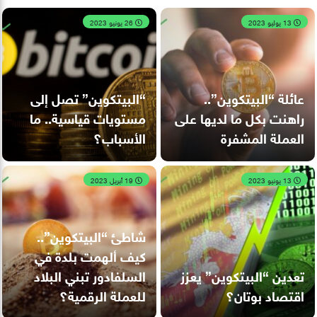
13 يوليو 2023
26 يونيو 2023
عائلة “البيتكوين”..
“البيتكوين” تصل إلى
راهنت بكل ما لديها على
مستويات قياسية.. ما
العملة المشفرة
الأسباب؟
13 يونيو 2023
19 أبريل 2023
شاطئ “البيتكوين”..
كيف ألهمت بلدة في
تعدين “البيتكوين” يعزز
السلفادور تبني البلاد
اقتصاد بوتان؟
للعملة الرقمية؟