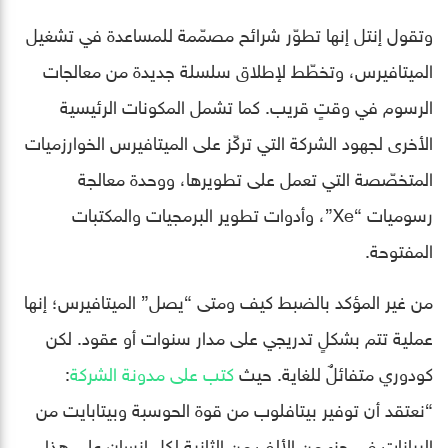
وتقول إنتل إنها تطوّر شرائح مصمّمة للمساعدة في تشغيل
الميتافيرس، وتخطّط لإطلاق سلسلة جديدة من معالجات
الرسوم في وقتٍ قريب. كما تشمل المكونات الرئيسية
الأخرى لجهود الشركة التي تركّز على الميتافيرس الخوارزميات
المتخصّصة التي تعمل على تطويرها، ووحدة معالجة
رسوميات “Xe”، وأدوات تطوير البرمجيات والمكتبات
المفتوحة.
من غير المؤكد بالضبط كيف ومتى “يصل” الميتافيرس؛ إنها
عملية تتم بشكلٍ تدريجي على مدار سنوات أو عقود. لكن
كودوري متفائلٌ للغاية. حيث
كتب على مدونة الشركة
:
“نعتقد أن توفير بيتافلوب من قوة الحوسبة وبيتابايت من
البيانات في جزء من الألف من الثانية لكل إنسان على هذا