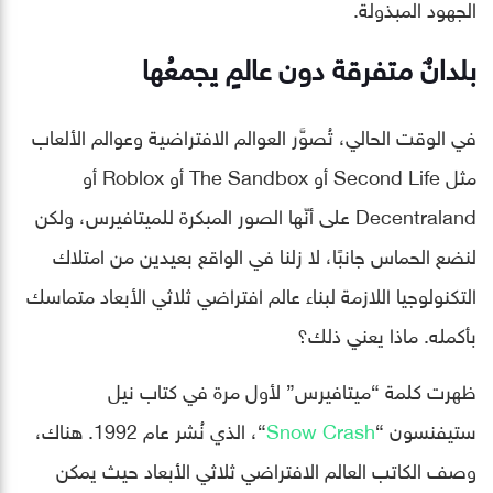
الجهود المبذولة.
بلدانٌ متفرقة دون عالمٍ يجمعُها
في الوقت الحالي، تُصوَّر العوالم الافتراضية وعوالم الألعاب
مثل Second Life أو The Sandbox أو Roblox أو
Decentraland على أنّها الصور المبكرة للميتافيرس، ولكن
لنضع الحماس جانبًا، لا زلنا في الواقع بعيدين من امتلاك
التكنولوجيا اللازمة لبناء عالم افتراضي ثلاثي الأبعاد متماسك
بأكمله. ماذا يعني ذلك؟
ظهرت كلمة “ميتافيرس” لأول مرة في كتاب نيل
ستيفنسون “
Snow Crash
“، الذي نُشر عام 1992. هناك،
وصف الكاتب العالم الافتراضي ثلاثي الأبعاد حيث يمكن