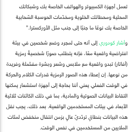
تعمل أجهزة الكمبيوتر والهواتف الخاصة بك وشبكاتك
المحلية ومحطاتك الخلوية ومخدّمات الحوسبة السّحابية
الخاصة بك نوعًا ما جنبًا إلى جنب مثل الأوركسترا.”
و
أشار كودوري
إلى أنه حتى لمجرد وضع شخصين في بيئة
افتراضية واقعية معًا، فإنه يتطلب صورًا شخصيةً رمزية
(أفاتار) تبدو واقعية مع ملابس وشعر وبشرة مفصّلة وفريدة
من نوعها. إن إعطاء هذه الصور الرمزية قدرات الكلام والحركة
في الوقت الفعلي يعني أننا بحاجة إلى أجهزة استشعار يمكنها
التقاط البيانات الصوتية والمادية، بما في ذلك الكائنات ثلاثية
الأبعاد في بيئات المستخدمين الواقعية. بعد ذلك، يجب نقل
هذه البيانات بنطاقٍ تردّديّ عالٍ بزمن انتقال منخفض لمئات
الملايين من المستخدمين في نفس الوقت.