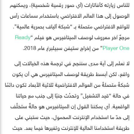
للناس زيارته كأفاتارات (أي صور رقمية شخصية)، ويمكنهم
الوصول إلى هذا العالم الافتراضي باستخدام سماعات رأس
للواقع الافتراضي متصلة بـ “شبكة ألياف بصرية عالمية”.
مرجعٌ آخر معروف لوصف الميتافيرس هو فيلم “
Ready
Player One
” من إخراج ستيفن سبيلبرغ عام 2018.
لا نعلم إلى أية مدى سننجح في ترجمة هذه الخيالات إلى
واقع، لكن أبسط طريقة لوصف الميتافيرس هي أن يكون
شبكةً متصلةً من العوالم الافتراضية ثلاثية الأبعاد تكون دائمًا
في حالة “قيد التشغيل” وتحدُث جنبًا إلى جنب مع حياتنا
الواقعية. أي يمكننا القول إن الميتافيرس هو حالةٌ ستخلُف
إلى حدّ ما استخدام الإنترنت المحمول، حيث ستبني على
طريقة استخدامنا الحالية للإنترنت وتغيرها فيما بعد. حيث