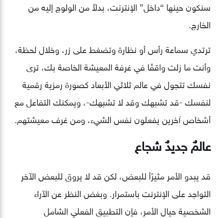
سنكون حينها “داخل” الإنترنت، بدلاً من الولوج إليه من
الخارج.
ترتدي سماعة رأس أو نظارة وتضغط على زر، وخلال لحظة،
وأنت ما زلت واقفًا في غرفة المعيشة الخاصة بك، ترى
نفسك تتجول في عالم ثلاثي الأبعاد كصورة رمزية رقمية
لنفسك -قد تشبهك وقد لا تشبهك-، ويمكنك التفاعل مع
أشخاص آخرين يفعلون نفس الشيء، ومن غرف معيشتهم.
عالمٌ جديدٌ شجاع
قد يبدو الأمر مثيرًأ للبعض، لكن قد لا يروق للبعض الآخر
التواجد على الإنترنت باستمرار. وبغض النظر عن الآراء
الشخصية حيال الأمر، فإن التطبيق الفعلي الشامل