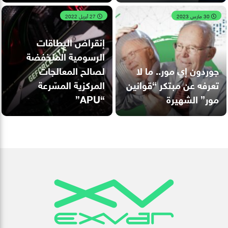
30 مارس 2023
27 أبريل 2022
إنقراض البطاقات
الرسومية المنخفضة
جوردون إي مور.. ما لا
لصالح المعالجات
تعرفه عن مبتكر “قوانين
المركزية المسّرعة
مور” الشهيرة
“APU”