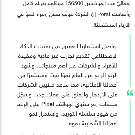
إجماليّ عدد الموظّفين 156500 موظّف بدوام كامل.
وأضافت Porat إنّ الشركة تتوقّع نفس وتيرة النموّ في
الأرباع المستقبليّة.
يواصل استثمارنا العميق في تقنيات الذكاء
الاصطناعي تقديم تجارب غير عادية ومفيدة
للأفراد والشركات عبر أهم منتجاتنا. وشهد
الربع الرابع من العام نموًا قويًا ومستمرًا في
أعمالنا الإعلانية، مما ساعد ملايين الشركات
على الازدهار والعثور على عملاء جدد، وسجّل
مبيعات ربع سنوي لهواتف Pixel على الرغم
من قيود سلسلة التوريد، واستمرار نمو
أعمالنا السَّحابية بقوة.