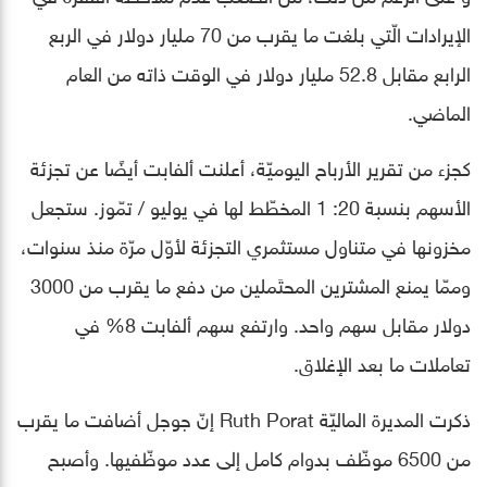
الإيرادات الّتي بلغت ما يقرب من 70 مليار دولار في الربع
الرابع مقابل 52.8 مليار دولار في الوقت ذاته من العام
الماضي.
كجزء من تقرير الأرباح اليوميّة، أعلنت ألفابت أيضًا عن تجزئة
الأسهم بنسبة 20: 1 المخطّط لها في يوليو / تمّوز. ستجعل
مخزونها في متناول مستثمري التجزئة لأوّل مرّة منذ سنوات،
وممّا يمنع المشترين المحتَملين من دفع ما يقرب من 3000
دولار مقابل سهم واحد. وارتفع سهم ألفابت 8% في
تعاملات ما بعد الإغلاق.
ذكرت المديرة الماليّة Ruth Porat إنّ جوجل أضافت ما يقرب
من 6500 موظّف بدوام كامل إلى عدد موظّفيها. وأصبح