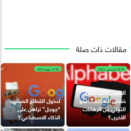
مقالات ذات صلة
25 أغسطس 2023
10 يوليو 2023
ألفابت تكثف حملة
خفض التكاليف.. نحو
لدخول القطاع الصحي..
التخلي عن الرهانات
“جوجل” تراهن على
الأخرى؟
الذكاء الاصطناعي؟