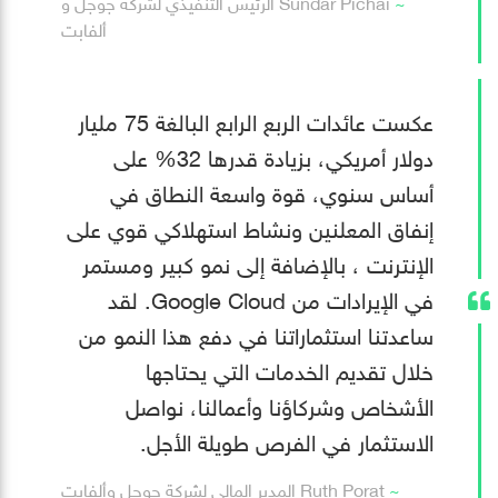
Sundar Pichai الرئيس التنفيذي لشركة جوجل و
ألفابت
عكست عائدات الربع الرابع البالغة 75 مليار
دولار أمريكي، بزيادة قدرها 32% على
أساس سنوي، قوة واسعة النطاق في
إنفاق المعلنين ونشاط استهلاكي قوي على
الإنترنت ، بالإضافة إلى نمو كبير ومستمر
في الإيرادات من Google Cloud. لقد
ساعدتنا استثماراتنا في دفع هذا النمو من
خلال تقديم الخدمات التي يحتاجها
الأشخاص وشركاؤنا وأعمالنا، نواصل
الاستثمار في الفرص طويلة الأجل.
Ruth Porat المدير المالي لشركة جوجل وألفابت