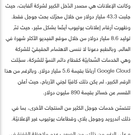
وكانت الإعلانات هي مصدر الدّخل الكبير لشركة ألفابت، حيث
جلبت 43.3 مليار دولار من خلال محرّك بحث جوجل فقط.
وظهرت أرقام إعلانات يوتيوب أيضًا بشكل مثير، حيث تمّ
توليد 8.6 مليار دولار من خلال موقع الفيديو الأكثر شهرة في
العالم. وبالطبع دعونا لا ننسى الاهتمام الحقيقيّ للشركة
وهي الخدمات السَّحابيّة كقطاع دائم النموّ للشركة، سجّلت
Google Cloud أرباحًا بقيمة 5.6 مليار دولار. وبالرغم من هذا
الرقم الكبير، لم يكن ذلك كافيًا لجني الأرباح، حيث أعلن
القسم عن خسائر بقيمة 890 مليون دولار.
تتضمّن خدمات جوجل الكثير من المنتجات الأخرى، بما في
ذلك أندرويد وجوجل بلاي وقطاعات يوتيوب غير الإعلانيّة.
و على الرغم من ذلك، من الصعب عدم ملاحظة القفزة في