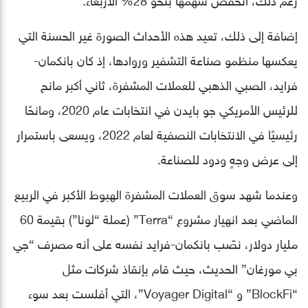
إضافة إلى ذلك، تعيد هذه الأحداث الصورة غير الحسنة التي
يعكسها منظمو صناعة التشفير وروادها، إذ كان بانكمان-
فرايد، الصبي الذهبي للعملات المشفرة، ثاني أكبر مانح
للرئيس الأمريكي جو بايدن في انتخابات عام 2020، ومانحًا
رئيسيًا في الانتخابات النصفية لعام 2022، ويسعى باستمرار
إلى عرض وجهٍ ودود للصناعة.
وعندما شهد سوق العملات المشفرة الهبوط الأكبر في الربيع
الماضي بعد انهيار مشروع “Terra” (عملة “لونا”) بقيمة 60
مليار دولار، نصّب بانكمان-فرايد نفسه على أنه مصرف “جي
بي مورغان” الحديث، حيث قام بإنقاذ شركات مثل
“BlockFi” و “Voyager Digital”، التي أفلست بعد سوء