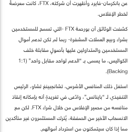
عن بانكرمان-فايرد وأظهرت أن شركته، FTX، كانت معرضةً
لخطر الإفلاس.
كشفت الوثائق أن بورصة FTX -التي تسمح للمستخدمين
بشراء وبيع العملات المشفرة- ربما لم تكن تدعم أموال
المستخدمين والمتداولين عليها بأصولٍ مقابلة خلف
الكواليس، ما يسمى بـ “الدعم لواحد مقابل واحد” (1:1
Backing).
استغل ذلك المنافس الأشرس، تشانجبينغ تشاو، الرئيس
التنفيذي لـ “باينانس”، وادّعى في تغريدةٍ أنه بإمكانه إنقاذ
منافسه من مصير الإفلاس من خلال شراء FTX. لكن مع
الانسحاب الأخير من الصفقة، يُترك المستثمرون غير متأكدين
مما إذا كان سيتمكنون من استرداد أموالهم.