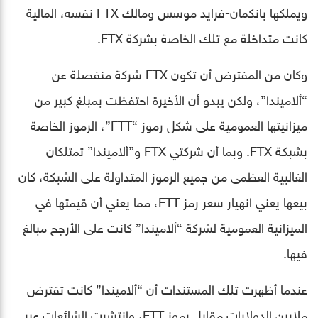
ويملكها بانكمان-فرايد موسس ومالك FTX نفسه، المالية
كانت متداخلة مع تلك الخاصة بشركة FTX.
وكان من المفترض أن تكون FTX شركة منفصلة عن
“ألاميندا”، ولكن يبدو أن الأخيرة احتفظت بمبلغ كبير من
ميزانيتها العمومية على شكل رموز “FTT”، الرموز الخاصة
بشبكة FTX. وبما أن شركتي FTX و”ألاميندا” تمتلكان
الغالبية العظمى من جميع الرموز المتداولة على الشبكة، كان
بيعها يعني انهيار سعر رمز FTT، مما يعني أن قيمتها في
الميزانية العمومية لشركة “ألاميندا” كانت على الأرجح مبالغ
فيها.
عندما أظهرت تلك المستندات أن “ألاميندا” كانت تقترض
ملايين الدولارات مقابل رموز FTT، وانتشرت الشائعات عبر