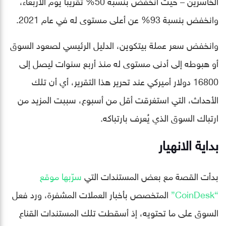
الخاسرين – حيث انخفض بنسبة 50% تقريبًا يوم الأربعاء،
وانخفض بنسبة 93% عن أعلى مستوى له في عام 2021.
وانخفض سعر عملة بيتكوين، الدليل الرئيسي لصعود السوق
أو هبوطه إلى أدنى مستوى له منذ أربع سنوات ليصل إلى
16800 دولار أميركي عند تحرير هذا التقرير، أي أن تلك
الأحداث، التي استغرقت أقل من أسبوع، سببت المزيد من
ارتباك السوق الذي يُعرف بارتباكه.
بداية الانهيار
بدأت القصة مع بعض المستندات التي
سرّبها موقع
“CoinDesk”
المتخصص بأخبار العملات المشفرة، ورد فعل
السوق على ما تحتويه، إذ أسقطت تلك المستندات القناع