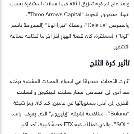
وبعد عامٍ تم فيه تمزيق الثقة في العملات المشفرة بسبب
انهيار صندوق التحوط “Three Arrows Capital”،
والمقرض “Celsius”، وعملة “تيررا-لونا” (المعروفة باسم
“لونا”) المستقرة، كان قصة انهيارٍ آخَر آخِر ما تحتاجه صناعة
التشفير.
تأثير كرة الثلج
أثارت الأحداث اضطرابًا في أسواق العملات المشفرة برمّته،
مما أدى إلى انخفاض أسعار عملات البيتكوين والعملات
الأخرى إلى أدنى مستوياتها في عامين. كما كان رمز شبكة
“Solana”، المنافسة لشبكة “إيثيريوم” الذي يعرف باسم
“SOL”، والذي تمتلك فيه FTX حصةً كبيرة، أحد أكبر