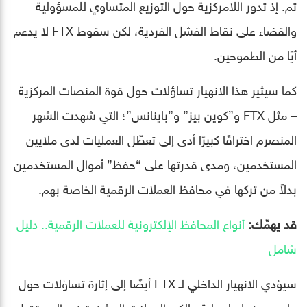
تم. إذ تدور اللامركزية حول التوزيع المتساوي للمسؤولية
والقضاء على نقاط الفشل الفردية، لكن سقوط FTX لا يدعم
أيًا من الطموحين.
كما سيثير هذا الانهيار تساؤلات حول قوة المنصات المركزية
– مثل FTX و”كوين بيز” و”باينانس”؛ التي شهدت الشهر
المنصرم اختراقًا كبيرًا أدى إلى تعطّل العمليات لدى ملايين
المستخدمين، ومدى قدرتها على “حفظ” أموال المستخدمين
بدلاً من تركها في محافظ العملات الرقمية الخاصة بهم.
قد يهمّك:
أنواع المحافظ الإلكترونية للعملات الرقمية.. دليل
شامل
سيؤدي الانهيار الداخلي لـ FTX أيضًا إلى إثارة تساؤلات حول
ما يجب فعله لحماية مالكي العملات المشفرة في المستقبل.