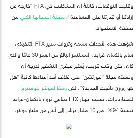
وقلبت التوقعات، قائلةً إن المشكلات في FTX “خارجة عن
إرادتنا أو قدرتنا على المساعدة”،
معلنةً انسحابها الكلي
من
صفقة الاستحواذ.
شوّهت هذه الأحداث سمعة وثروات مدير FTX التنفيذي
سام بانكمان-فرايد، المستثمر البالغ من العمر 30 عامًا والذي
كان، حتى وقت قريب، يُعتبر عبقري التشفير لدرجة أن
وضعته مجلة “فورتشن” على غلاف أحد أعدادها كاتبةً “هل
هو وورِن بافيت الجديد؟”. لكن
وفقًا لمؤشر بلومبيرج
للمليارديرات، نسف انهيار FTX صافي ثروة بانكمان-فرايد
بنسبة 94%، من 16 مليار دولار إلى أقل من مليار دولار.