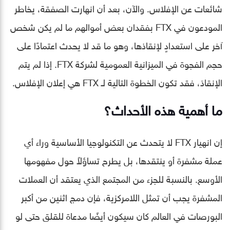
شائعات عن الإفلاس. والآن، بعد أن انهارت الصفقة، يخاطر
المودعون في FTX بفقدان بعض أموالهم ما لم يكن شخص
آخر على استعدادٍ لإنقاذها، وهو ما قد لا يحدث اعتمادًا على
حجم الفجوة في الميزانية العمومية لشركة FTX. إذا لم يتم
الإنقاذ، فقد تكون الخطوة التالية لـ FTX هي إعلان الإفلاس.
ما أهمية هذه الأحداث؟
إن انهيار FTX لا يتحدث عن التكنولوجيا الأساسية وراء أي
عملة مشفرة أو ينتقدها، بل يطرح تساؤلاً حول مفهومها
الأوسع. بالنسبة للجزء من المجتمع الذي يعتقد أن العملات
المشفرة يجب أن تمثل اللامركزية، فإن دمج اثنين من أكبر
البورصات في العالم كان سيكون أيضًا مدعاة للقلق حتى لو