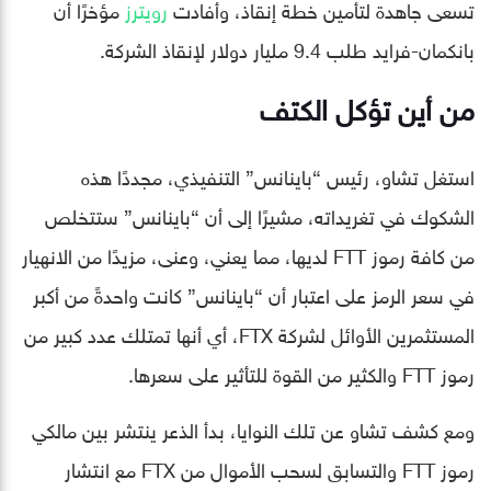
تسعى جاهدة لتأمين خطة إنقاذ، وأفادت
رويترز
مؤخرًا أن
بانكمان-فرايد طلب 9.4 مليار دولار لإنقاذ الشركة.
من أين تؤكل الكتف
استغل تشاو، رئيس “باينانس” التنفيذي، مجددًا هذه
الشكوك في تغريداته، مشيرًا إلى أن “باينانس” ستتخلص
من كافة رموز FTT لديها، مما يعني، وعنى، مزيدًا من الانهيار
في سعر الرمز على اعتبار أن “باينانس” كانت واحدةً من أكبر
المستثمرين الأوائل لشركة FTX، أي أنها تمتلك عدد كبير من
رموز FTT والكثير من القوة للتأثير على سعرها.
ومع كشف تشاو عن تلك النوايا، بدأ الذعر ينتشر بين مالكي
رموز FTT والتسابق لسحب الأموال من FTX مع انتشار