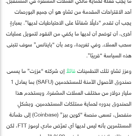
أحد الاقتراحات المقدمة من تشاو هو أن جميع البورصات
يجب أن تقدم “دليلًا شفافًا على الاحتياطيات لديها”. بعبارةٍ
أخرى، أن توضح أن لديها ما يكفي من النقود لتمويل عمليات
سحب العملاء. وفي تغريدة، وعد بأن “باينانس” سوف تتبنى
هذه السياسة “قريبًا”.
وعزز تشاو تلك التطمينات
قائلاً
إن شركته “عززت” ما يسمى
صندوق الأصول الآمنة للمستخدمين (SAFU) بما يعادل 1
مليار دولار من مختلف العملات المشفرة. ويستخدم هذا
الصندوق بدوره لحماية ممتلكات المستخدمين. وبشكلٍ
منفصل، تسعى منصة “كوين بيز” (Coinbase) إلى طمأنة
المستثمرين بأنه ليس لديها أي تعرّض مادي لرموز FTT، لكن
رغم ذلك، انخفض سهمها بنحو 28% الأربعاء.