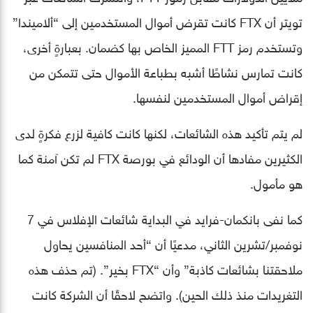
تويتر أن FTX كانت تقرض أموال المستخدمين إلى “ألاميندا”
وتستخدم رمز FTT المميز الخاص بها كضمان. بعبارةٍ أخرى،
كانت تمارس نشاطًا أشبه بطباعة الأموال حتى تتمكن من
إقراض أموال المستخدمين لنفسها.
لم يتم تأكيد هذه الشائعات، لكنها كانت كافية لزرع فكرةٍ لدى
الكثيرين مفادها أن الودائع في بورصة FTX لم تكن آمنة كما
هو مأمول.
كما نفى بانكمان-فرايد في البداية شائعات الإفلاس في 7
نوفمبر/تشرين الثاني، مدعيًا أن “أحد المنافسين يحاول
ملاحقتنا بشائعات كاذبة” وأن “FTX بخير”. (تم حذف هذه
التغريدات منذ ذلك الحين). واتضح لاحقًا أن الشركة كانت