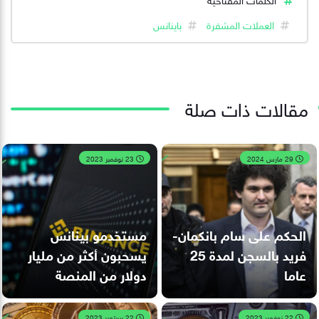
العملات المشفرة
باينانس
مقالات ذات صلة
29 مارس 2024
23 نوفمبر 2023
الحكم على سام بانكمان-
مستخدمو بينانس
فريد بالسجن لمدة 25
يسحبون أكثر من مليار
عاما
دولار من المنصة
22 نوفمبر 2023
22 سبتمبر 2023