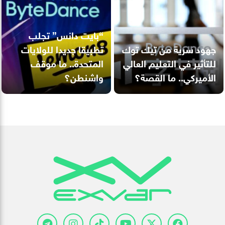
“بايت دانس” تجلب
جهود سرية من تيك توك
تطبيقا جديدا للولايات
للتأثير في التعليم العالي
المتحدة.. ما موقف
الأميركي.. ما القصة؟
واشنطن؟