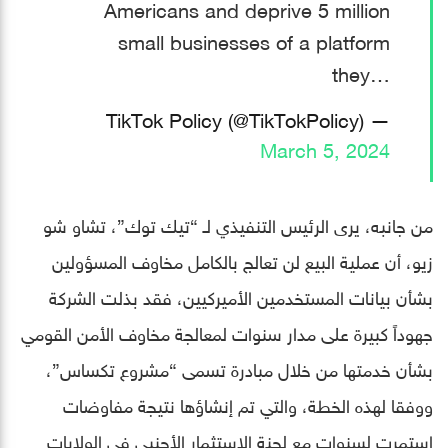
Americans and deprive 5 million
small businesses of a platform
they…
— TikTok Policy (@TikTokPolicy)
March 5, 2024
من جانبه، يرى الرئيس التنفيذي لـ “تيك توك”، تشاو شو
زيو، أن عملية البيع لن تعالج بالكامل مخاوف المسؤولين
بشأن بيانات المستخدمين الأميركيين، فقد بذلت الشركة
جهوداً كبيرة على مدار سنوات لمعالجة مخاوف الأمن القومي
بشأن خدمتها من خلال مبادرة تسمى “مشروع تكساس”،
ووفقا لهذه الخطة، والتي تم إنشاؤها نتيجة مفاوضات
استمرت لسنوات مع لجنة الاستثمار الأجنبي في الولايات