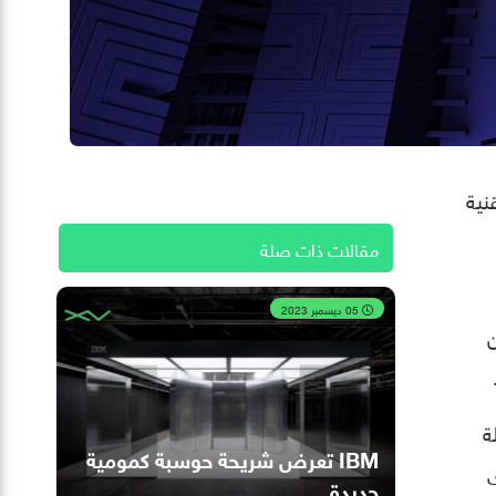
نية
مقالات ذات صلة
05 ديسمبر 2023
ن
ة
IBM تعرض شريحة حوسبة كمومية
ى
جديدة