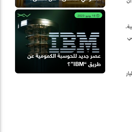
15 يونيو 2023
ة،
ّي
عصر جديد للحوسبة الكمومية عن
طريق “IBM”؟
؛ إذ يستغرق الدواء وسطيًا ​​10 سنوات من البحث و 2 مليار