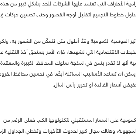
امية الأطراف التي تعتمد عليها الشركات للحد بشكلٍ كبير من هذه
داول خطوط التجميع لتقليل أوجه القصور وحتى تحسين حركات فِ
ير الحوسبة الكمومية وقتًا أطول حتى نتمكّن من الشعور به، ولك
طات الاقتصادية التي نشهدها، فإن الأمر يستحق أخذ التقنية ع
ية أنها لا تقدر بثمن في نمذجة سلوك المحافظ الكبيرة والمعقدة
 يمكن أن تساعد الأساليب المماثلة أيضًا في تحسين محافظ القر
يض أسعار الفائدة أو تحرير رأس المال.
كمومية على المسار المستقبلي لتكنولوجيا الكم. فعلى الرغم من
ر المجهولة، وهناك مجال كبير لحدوث التأخيرات وتخطي الجداول الزم