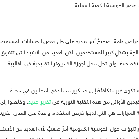
 عصر الحوسبة الكمية العملية.
 أغراض عامة. صحيحٌ أنها قادرة على حل بعض الحسابات المستعصي
معالجة بشكلٍ كبير للمستخدمين. لكن العديد من الأشياء التي تتفوق 
خصصة، ولن تحل محل أجهزة الكمبيوتر التقليدية في الغالبية
تكون غير متكافئة إلى حد كبير، مما دفع المحللين في مجلة
تقريرٍ جديد
. وخلصوا إلى 
اعة السيارات هي التي لديها فرص استخدام واعدة على المدى القريب
تنبؤات حول الحوسبة الكمومية أمرٌ صعبٌ لأن العديد من الأسئلة
الأهمية النسبية لكمية ونوعية الكيوبِتات أو ما إذا كان من الممكن 