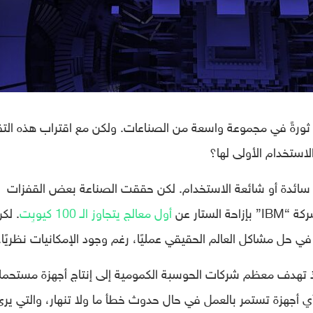
 ثورةً في مجموعة واسعة من الصناعات. ولكن مع اقتراب هذه التق
لاستخدام الأولى لها؟
ح سائدة أو شائعة الاستخدام. لكن حققت الصناعة بعض القفزات
أول معالج يتجاوز الـ 100 كيوبِت
. لك
 في حل مشاكل العالم الحقيقي عمليًا، رغم وجود الإمكانيات نظريًا.
ا. إذ تهدف معظم شركات الحوسبة الكمومية إلى إنتاج أجهزة مستحمل
طاء (Fault-tolerant) بحلول عام 2030، أي أجهزة تستمر بالعمل في حال حدوث خطأ ما ولا تنهار، والتي ير