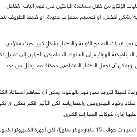
يات الإنتاج من خلال مساعدة الباحثين على فهم آليات التفاعل
يائية بشكلٍ أفضل، أو تصميم محفزات جديدة، أو ضبط الظروف لت
 تعزز قدرات النماذج الأولية والاختبار بشكلٍ كبير. حيث ستؤدي
ديناميكية الهوائية إلى السلوك الديناميكي الحراري إلى تقليل تك
 ويمكن أن تجعل الاختبار الافتراضي ممكنًا؛ مما يقلل من عدد
اة للبيئة لتزويد سياراتهم بالوقود، يمكن أن تساهم المحاكاة الكمّ
ايا وقود الهيدروجين والبطاريات. لكن التأثير الأكبر يمكن أن يك
يها إدارة شركات السيارات الكبرى.
وتكلف اضطرابات سلسلة التوريد في صناعة السيارات حوالي 15 مليار دولار سنويًا، لكن أجهزة الكمبيوتر ال