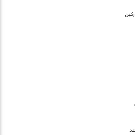
ركين
عد