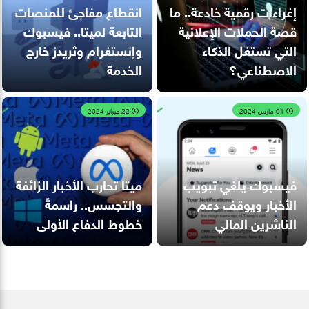
إغراءات رقمية خادعة.. ما
انقطاع مفاجئ للمنصات
قصة الحملات الإعلانية
التابعة لميتا.. فيسبوك
التي تستغل الذكاء
وإنستغرام وثريدز خارج
الاصطناعي؟
الخدمة
01 مارس 2024
22 فبراير 2024
فيسبوك يلغي تبويب
ميتا تحارب الأخبار الزائفة
الأخبار ويوقف دعم
والتجسس.. راسمةً
الناشرين المالي
خطوط الدفاع الأولى