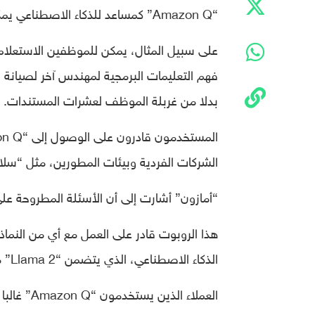
“Amazon Q” كمساعد للذكاء الاصطناعي يمكن للمستخدمين طرح أسئلة حول أعمالهم باستخدام بياناتهم.
بدلا من غربلة الموظف لعشرات المستندات.
الشركات الفردية وبيئات المطورين، مثل “سلاك
“أمازون” أشارت إلى أن الأسئلة المطروحة على “Amazon Q” لن تستخدم لتدريب أي نماذج تأس
الذكاء الاصطناعي، الذي يتضمن “Llama 2” من “ميتا” و”Claude 2″ من “أنثروبيك”.