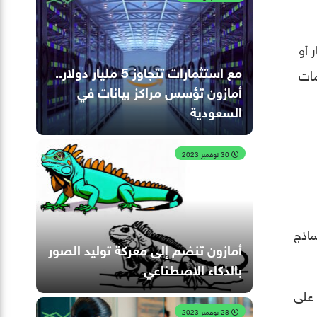
شعار أو
مع استثمارات تتجاوز 5 مليار دولار..
Amaz” عرض المعلومات
أمازون تؤسس مراكز بيانات في
السعودية
30 نوفمبر 2023
ج الموجودة في “Amazon Bedrock”، وهو مستودع “AWS” لنماذج
أمازون تنضم إلى معركة توليد الصور
بالذكاء الاصطناعي
ي يناسبهم، حيث أن “Amazon Q” مدرب على
28 نوفمبر 2023