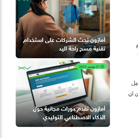
أمازون تحث الشركات على استخدام
بع
تقنية مسح راحة اليد
ل مثيل لـ “Amazon Q”
21 نوفمبر 2023
عميل
 أن
أمازون تقدم دورات مجانية حول
الذكاء الاصطناعي التوليدي