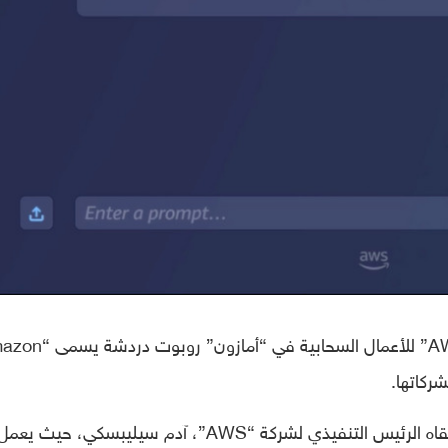
شركة “AWS” للأعمال السحابية في “أمازون” رو
الإعلان عن الروبوت جاء خلال خطاب رئيسي ألقاه الرئيس التنفيذي لشركة “AWS”، آدم سيليبسكي، حيث يعم