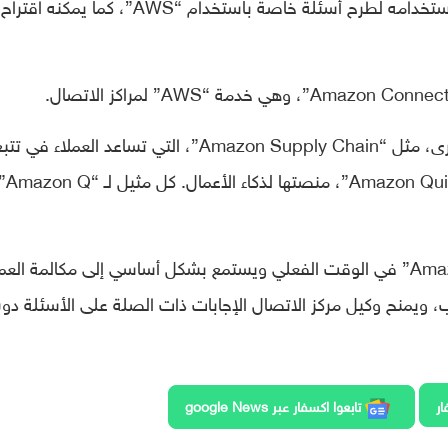
مدار 17 عاما من المعرفة بـ “AWS” ويمكن استخدامه لطرح أسئلة خاصة باستخدام “AWS”، كما يمكنه اقتراح
في نهاية المطاف، يكون متاحا عبر خدمات أخرى، مثل “Amazon Supply Chain”، التي تساعد العملاء في تت
إدارة سلسلة التوريد الخاصة بهم، و”Amazon QuickSight”، منصتها لذكاء الأعمال. ك
في “Amazon Connect”، يتم نشر “Amazon Q” في الوقت الفعلي ويستمع بشكل أساسي إلى مكالمة ال
يمنح وكيل مركز الاتصال الإجابات ذات الصلة على الأسئلة دون
ار
تابعوا اكسفار عبر google News