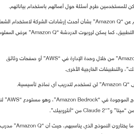
على سبيل المثال، يمكن للموظفين الاستعلام عن “Amazon Q” بشأن أحدث إرشادات الشركة لاستخدام ال
فهم التعليمات البرمجية لمهندس آخر لصيانة التطبيق، كما يمكن لروبوت الدردشة “on Q
المستخدمون قادرون على الوصول إلى “Amazon Q” من خلال وحدة الإدارة في “AWS” أو صفحات وثائق
”، والتطبيقات الخارجية الأخرى.
يسية.
هذا الروبوت قادر على العمل مع أي من النماذ
العملاء الذين يستخدمون “Amazon Q” غالبا ما يختارون النموذج الذ