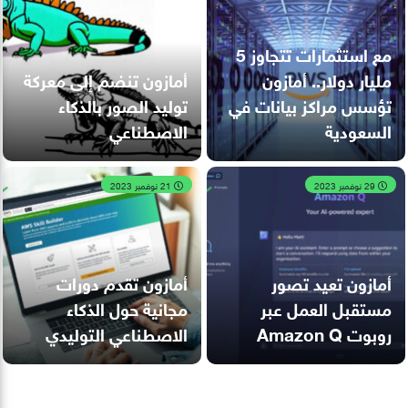
مع استثمارات تتجاوز 5
مليار دولار.. أمازون
أمازون تنضم إلى معركة
تؤسس مراكز بيانات في
توليد الصور بالذكاء
السعودية
الاصطناعي
29 نوفمبر 2023
21 نوفمبر 2023
أمازون تعيد تصور
أمازون تقدم دورات
مستقبل العمل عبر
مجانية حول الذكاء
روبوت Amazon Q
الاصطناعي التوليدي