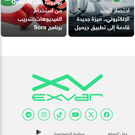
يوتيوب يحذر OpenAI
اختصار البريد
من استخدام
الإلكتروني.. ميزة جديدة
الفيديوهات لتدريب
قادمة إلى تطبيق جيميل
برنامج Sora
حول الموقع
سياسة الخصوصية