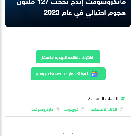
مايكروسوفت إيدج يحجب 127 مليون
هجوم احتيالي في عام 2023
اشترك بالقائمة البريدية لأكسفار
تابعوا اكسفار عبر google News
الكلمات المفتاحية
الذكاء الاصطناعي
كوبيلوت
مايكروسوفت