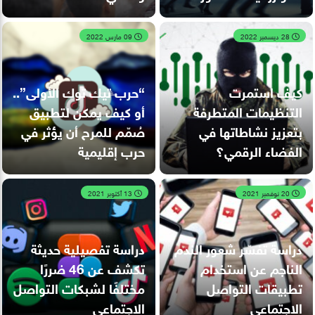
28 ديسمبر 2022
09 مارس 2022
كيف استمرت
“حرب تيك توك الأولى”..
التنظيمات المتطرفة
أو كيف يمكن لتطبيق
بتعزيز نشاطاتها في
صُمّم للمرح أن يؤثر في
الفضاء الرقمي؟
حرب إقليمية
20 نوفمبر 2021
13 أكتوبر 2021
دراسة تفسّر شعور الندم
دراسة تفصيلية حديثة
الناجم عن استخدام
تكشف عن 46 ضررًا
تطبيقات التواصل
مختلفًا لشبكات التواصل
الاجتماعي
الاجتماعي