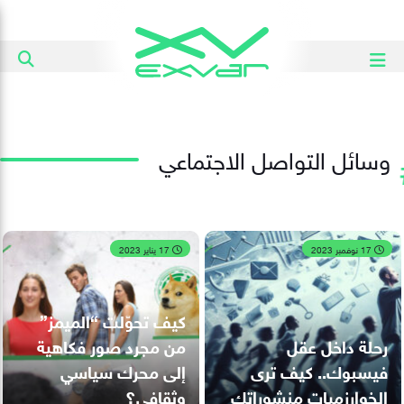
وسائل التواصل الاجتماعي
17 نوفمبر 2023
17 يناير 2023
كيف تحوّلت “الميمز”
رحلة داخل عقل
من مجرد صور فكاهية
فيسبوك.. كيف ترى
إلى محرك سياسي
الخوارزميات منشوراتك
وثقافي؟