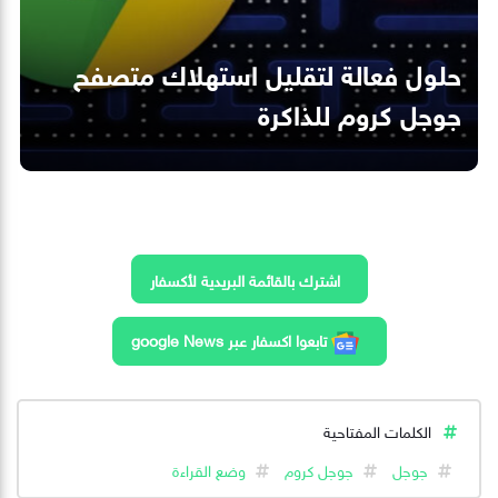
حلول فعالة لتقليل استهلاك متصفح
جوجل كروم للذاكرة
اشترك بالقائمة البريدية لأكسفار
تابعوا اكسفار عبر google News
الكلمات المفتاحية
جوجل
جوجل كروم
وضع القراءة