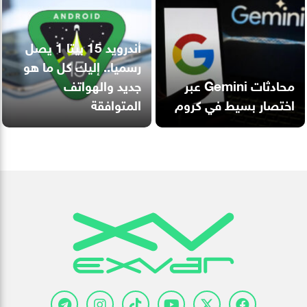
أندرويد 15 بيتا 1 يصل
رسميا.. إليك كل ما هو
محادثات Gemini عبر
جديد والهواتف
اختصار بسيط في كروم
المتوافقة