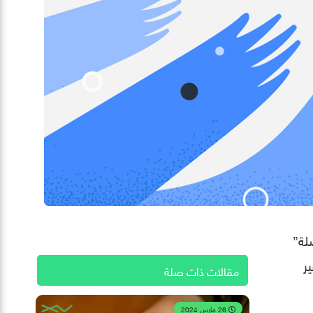
لة”
ير
مقالات ذات صلة
26 مارس 2024