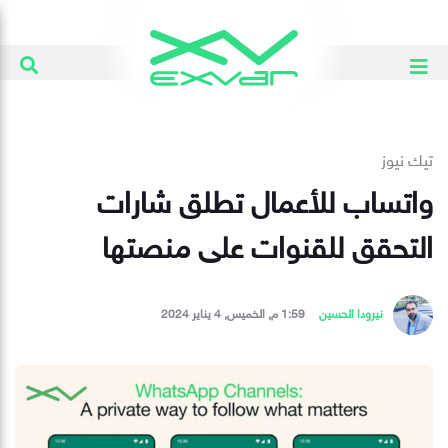
تيك نيوز
واتساب للأعمال تطلق شارات
التحقق للقنوات على منصتها
نيرودا الحسين
1:59 م, الخميس, 4 يناير 2024