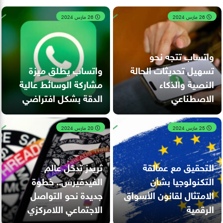
26 مارس 2024
26 مارس 2024
واتساب تتجه نحو
تسهيل تحديثات الحالة
واتساب يطلق ميزة
النصية والذكاء
مشاركة الوسائط عالية
الاصطناعي
الدقة بشكل افتراضي
25 مارس 2024
20 مارس 2024
التحقيق مع عمالقة
ثريدز تدخل عالم
التكنولوجيا بشأن
الفيدفيرس.. خطوة
الامتثال لقانون الأسواق
جديدة نحو التواصل
الرقمية
الاجتماعي اللامركزي