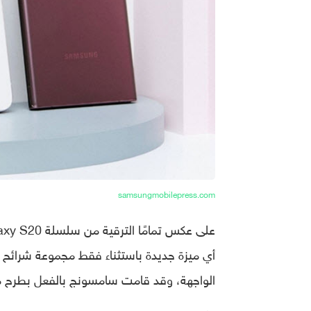
samsungmobilepress.com
أي ميزة جديدة باستثناء فقط مجموعة شرائح 
الواجهة، وقد قامت سامسونج بالفعل بطرح معظمها في سلسلة y S21