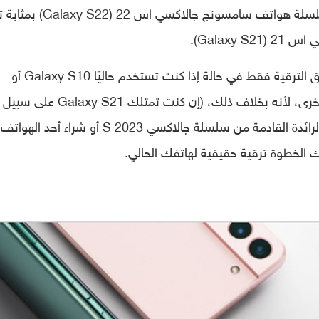
وبناءً على هذا المبدأ، فقد يبدو للجميع بأن سلسلة هواتف سامسونج جالا
Galax).
لكن الحقيقة أن هذا الأمر غير صحيح ، وتستحق الترقية فقط في حالة إذا كنت تستخدم حاليًا Galaxy S10 أو
Galaxy S20 أو هواتف جالاكسي القديمة الأخرى، لأنه بخلاف ذلك، (إن كنت تمتلك Galaxy S21 على سبيل
المثال) يتوجب عليك توفير أموالك للهواتف الرائدة القادمة من سلسلة جالاكسي S 2023 أو شراء أحد الهواتف
تلك الخطوة ترقية حقيقية لهاتفك الحالي.