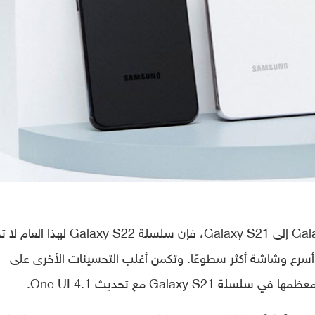
على عكس تمامًا الترقية من سلسلة Galaxy S20 إلى Galaxy S21، فإن سلسلة xy S22
أسرع وشاشة أكثر سطوعًا. وتكمن أغلب التحسينات الأخرى على
Galax مع تحديث One UI 4.1.