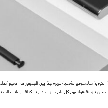
تف جالاكسي S من الشركة الكورية سامسونج بشعبية كبيرة جدًا بين الجمهور في جميع أنحاء
ستخدمين بترقية هواتفهم كل عام فور إطلاق تشكيلة الهواتف الجديد