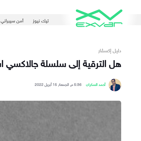
تيك نيوز
أمن سيبراني
دليل إكسڤار
هل الترقية إلى سلسلة جالاكسي اس 22 جديرة؟ أم يُفضل اعتماد هاتفك ا
أحمد السكران
5:36 م, الجمعة, 15 أبريل 2022