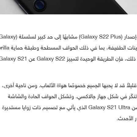
يبدو تصميم الإصدار العادي (Galaxy S22) وإصدار (Galaxy S22 Plus) مشابهًا إلى حد كبير لسلسلة (
S21). لا يوجد سوى بعض التعديلات والتحسينات الطفيفة، بما في 
Glass Victus Plus على ظهر الهاتف. خلاف ذلك، فإن الطريقة الوحيدة لتمييز Galaxy S22 عن axy S21
يلاً قد لا يحبها الجميع خصوصًا هواة الألعاب. ومن ناحية أخرى، 
ارة عن جهاز نوت تنكّر في شكل جهاز جالاكسي. وتشكل الحواف الحادة والشاشة
المسطحة صعوبة في حمله واستخدامه أكثر من Galaxy S21 Ultra الذي يأتي مع تصميم ذات زوايا مستديرة
ر الأحدث.